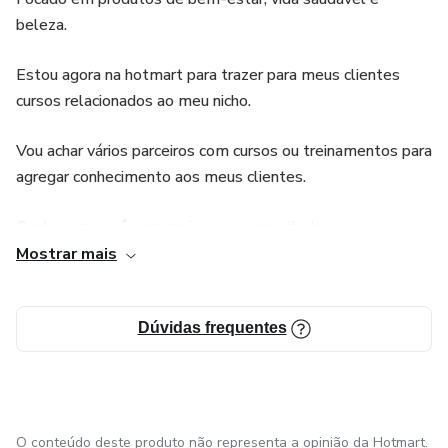
beleza.
Estou agora na hotmart para trazer para meus clientes
cursos relacionados ao meu nicho.
Vou achar vários parceiros com cursos ou treinamentos para
agregar conhecimento aos meus clientes.
Conto com você para mais essa empreitada.
Mostrar mais
ATUAÇÃO:
Trabalho com e-commerce desde 2010.
Dúvidas frequentes
Atuo em varias plataformas, como: Mercado Livre -
Shoppe - Magalu - Americanas - Amazon
O conteúdo deste produto não representa a opinião da Hotmart.