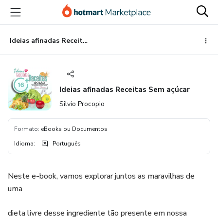
Ir
Ir
Ir
para
para
para
o
o
o
conteúdo
pagamento
rodapé
Ideias afinadas Receitas Sem açúcar
principal
Ideias afinadas Receitas Sem açúcar
Silvio Procopio
Formato
:
eBooks ou Documentos
Idioma
:
Português
Neste e-book, vamos explorar juntos as maravilhas de
uma
dieta livre desse ingrediente tão presente em nossa