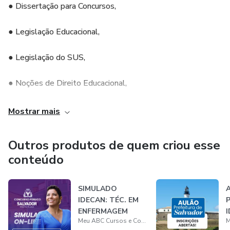
● Dissertação para Concursos,
● Legislação Educacional,
● Legislação do SUS,
● Noções de Direito Educacional,
● Noções de Direito Administrativo,
Mostrar mais
● Igualdade Racial e de Gênero,
Outros produtos de quem criou esse
conteúdo
● Raciocínio Lógico Matemático,
● Informática,
SIMULADO
IDECAN: TÉC. EM
● História,
ENFERMAGEM
I
Meu ABC Cursos e Consultorias
[27.10]
d