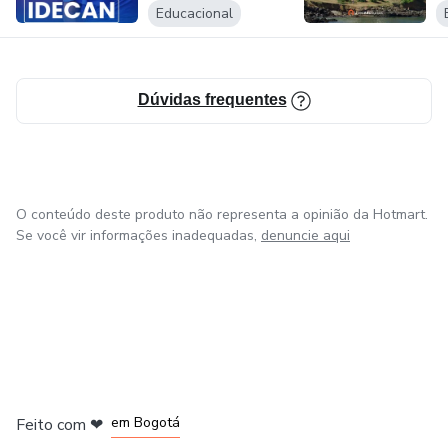
● Disciplinas Específicas de Diversas áreas.
Educacional
Aqui você conta com aulas ao vivo, videoaulas gravadas,
material em PDF, treinamento de Redação com correções
Dúvidas frequentes
humanizadas e Mentorias individuais ou em grupos. Tudo
para ajudar você a voar rumo à aprovação.
O conteúdo deste produto não representa a opinião da Hotmart.
Se você vir informações inadequadas,
denuncie aqui
em Amsterdam
em Madrid
em Bogotá
Feito com
❤
em Belo Horizonte
na Cidade do México