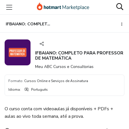
Ir
Ir
Ir
para
para
para
o
o
o
conteúdo
pagamento
rodapé
IFBAIANO: COMPLETO PARA PROFESSOR DE MATEMÁTICA
principal
IFBAIANO: COMPLETO PARA PROFESSOR
DE MATEMÁTICA
Meu ABC Cursos e Consultorias
Formato
:
Cursos Online e Serviços de Assinatura
Idioma
:
Português
O curso conta com videoaulas já disponíveis + PDFs +
aulas ao vivo toda semana, até a prova.