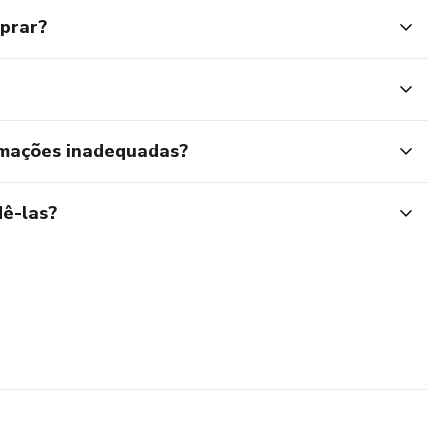
mprar?
rmações inadequadas?
ê-las?