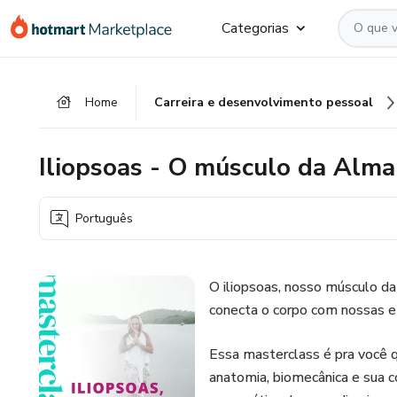
Ir
Ir
Ir
Categorias
para
para
para
o
o
o
conteúdo
pagamento
rodapé
Home
Carreira e desenvolvimento pessoal
principal
Iliopsoas - O músculo da Alma
Português
O iliopsoas, nosso músculo da
conecta o corpo com nossas 
Essa masterclass é pra você 
anatomia, biomecânica e sua c