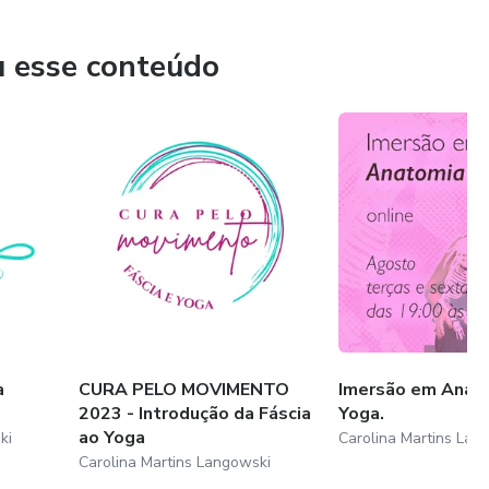
do Sistema Fascial e da Biotensegridade no Movimento.
u esse conteúdo
física quanto emocional através das ferramentas do yoga e do
a
CURA PELO MOVIMENTO
Imersão em Anat
2023 - Introdução da Fáscia
Yoga.
ao Yoga
ki
Carolina Martins Lan
Carolina Martins Langowski