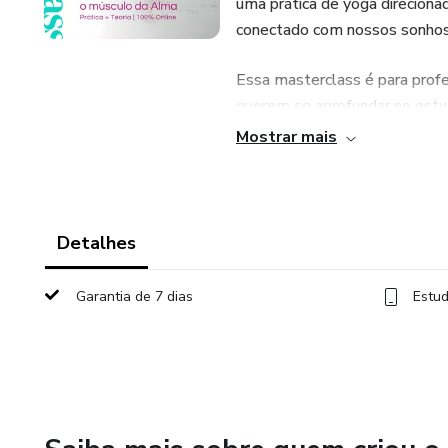
uma prática de yoga direciona
conectado com nossos sonhos,
Essa masterclass é para profe
querem se aprofundar no estu
Mostrar mais
Essa masterclass é 100% onlin
Detalhes
Garantia de 7 dias
Estud