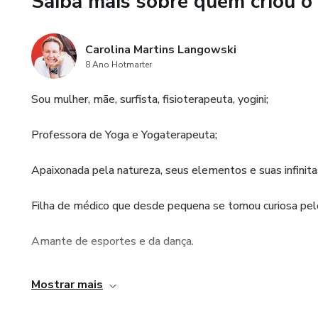
Saiba mais sobre quem criou o
Carolina Martins Langowski
8 Ano Hotmarter
Sou mulher, mãe, surfista, fisioterapeuta, yogini;
Professora de Yoga e Yogaterapeuta;
Apaixonada pela natureza, seus elementos e suas infini
Filha de médico que desde pequena se tornou curiosa pel
Amante de esportes e da dança.
Sou buscadora de conhecimentos que levam a cura atravé
Mostrar mais
Fascinada pelo movimento e pelo seu potencial terapêuti