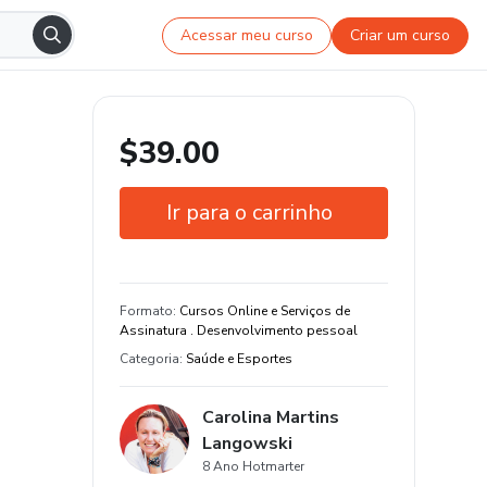
Acessar meu curso
Criar um curso
$39.00
Ir para o carrinho
Garantia de 7 dias
Estude do seu jeito e em qualquer
Formato
:
Cursos Online e Serviços de
dispositivo
Assinatura . Desenvolvimento pessoal
Categoria
:
Saúde e Esportes
Carolina Martins
Langowski
8 Ano Hotmarter