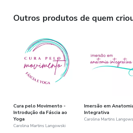
Sou uma eterna estudante do corpo dedicada ao estudo 
Outros produtos de quem crio
Minha maior realização? Trazer qualidade de vida, tanto 
conhecimento do nosso corpo.
Cura pelo Movimento -
Imersão em Anatomi
Introdução da Fáscia ao
Integrativa
Yoga
Carolina Martins Langows
Carolina Martins Langowski