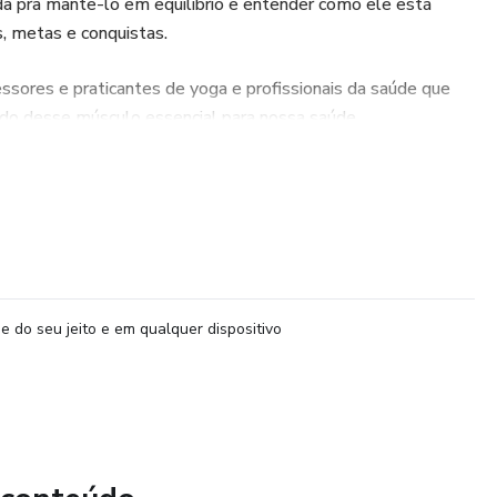
da pra mantê-lo em equilíbrio e entender como ele está
 metas e conquistas.
ssores e praticantes de yoga e profissionais da saúde que
do desse músculo essencial para nossa saúde.
e e gravada e seu acesso é vitalício! Espero que aproveite!
e do seu jeito e em qualquer dispositivo