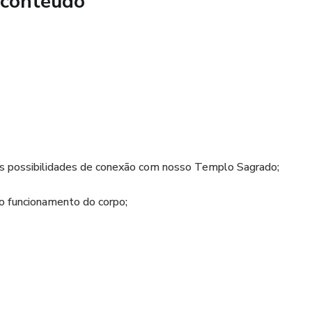
 conteúdo
tas possibilidades de conexão com nosso Templo Sagrado;
o funcionamento do corpo;
s da consciência e amorosidade;
co;