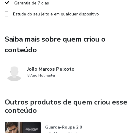
Garantia de 7 dias
3. Ambiente: aqui você irá aprender como juntar os dois
Estude do seu jeito e em qualquer dispositivo
pilares anteriores e construir de fato uma Imagem
Magnética de Autoridade de forma prática, através do que
você veste, do seu cenário e até da iluminação que você
Saiba mais sobre quem criou o
usa.
conteúdo
João Marcos Peixoto
8 Ano Hotmarter
Outros produtos de quem criou esse
conteúdo
Guarda-Roupa 2.0