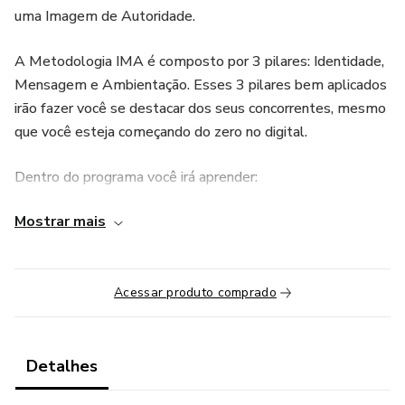
uma Imagem de Autoridade.
A Metodologia IMA é composto por 3 pilares: Identidade,
Mensagem e Ambientação. Esses 3 pilares bem aplicados
irão fazer você se destacar dos seus concorrentes, mesmo
que você esteja começando do zero no digital.
Dentro do programa você irá aprender:
Mostrar mais
1. Identidade: como mapear a sua identidade para que você
consiga iniciar a construção de um posicionamento
imagético poderoso nas redes sociais.
Acessar produto comprado
2. Mensagem: qual é a sua mensagem e para quem é essa
mensagem. Neste módulo você irá aprender como
transformar a sua mensagem em uma mensagem que
Detalhes
conecte com o seu cliente ideal.