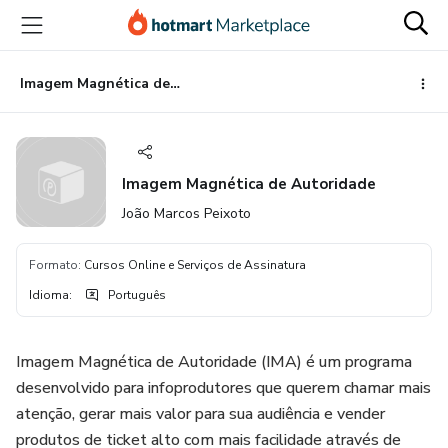
Ir
Ir
Ir
para
para
para
o
o
o
conteúdo
pagamento
rodapé
Imagem Magnética de Autoridade
principal
Imagem Magnética de Autoridade
João Marcos Peixoto
Formato
:
Cursos Online e Serviços de Assinatura
Idioma
:
Português
Imagem Magnética de Autoridade (IMA) é um programa
desenvolvido para infoprodutores que querem chamar mais
atenção, gerar mais valor para sua audiência e vender
produtos de ticket alto com mais facilidade através de