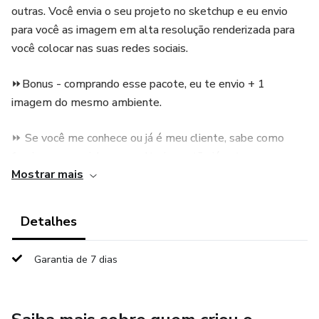
outras. Você envia o seu projeto no sketchup e eu envio
para você as imagem em alta resolução renderizada para
você colocar nas suas redes sociais.
⏩Bonus - comprando esse pacote, eu te envio + 1
imagem do mesmo ambiente.
⏩ Se você me conhece ou já é meu cliente, sabe como
funcionam as minhas consultorias então já estamos em
Mostrar mais
casa.
✅ Agora, à você que ainda não me conhece muito, fique
Detalhes
tranquilo que já são 15 anos de caminhada para transmitir
segurança na aplicação do nosso conhecimento.
Garantia de 7 dias
⚡️ Trabalho na área de projetos de arquitetura há mais de
15 anos e de lá para cá ultrapassei a marca de 1000