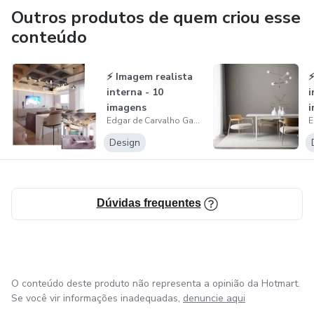
✅ Te aguardo!
Outros produtos de quem criou esse
conteúdo
Edgar Carvalho
⚡️ Imagem realista
⚡
Consultor Especialista de Arquitetura
interna - 10
i
imagens
⏩ Dúvidas? Entre em contato: +55 (61) 99391-1311
Edgar de Carvalho Garcia.
Design
Dúvidas frequentes
O conteúdo deste produto não representa a opinião da Hotmart.
Se você vir informações inadequadas,
denuncie aqui