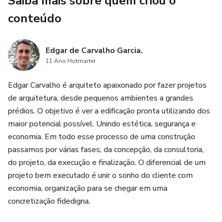
Saiba mais sobre quem criou o
projetos entregues...! Algo em torno de 30 mil horas de
trabalho, demonstrando um pouco da qualidade do serviço
conteúdo
e da oportunidade que vocês está recebendo!
Edgar de Carvalho Garcia.
🌟Seja Bem-Vindo! Conte comigo nessa missão de te
11 Ano Hotmarter
acompanhar em seu projeto, melhorando o desempenho,
qualidade e economia em seu projeto!
Edgar Carvalho é arquiteto apaixonado por fazer projetos
de arquitetura, desde pequenos ambientes a grandes
🎯 O pacote promocional possui 1 imagem, que será
prédios. O objetivo é ver a edificação pronta utilizando dos
enviada on-line!
maior potencial possível. Unindo estética, segurança e
economia. Em todo esse processo de uma construção
💡 No momento da compra do pacote de imagem, basta
passamos por várias fases, da concepção, da consultoria,
agendar a data da primeira entrega das imagens
do projeto, da execução e finalização. O diferencial de um
diretamente comigo. Bem simples!
projeto bem executado é unir o sonho do cliente com
economia, organização para se chegar em uma
💳 O pacote pode ser parcelado em até 12 vezes no
concretização fidedigna.
cartão de crédito ou via PIX ou boleto.