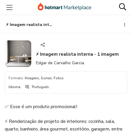
Ir
Ir
Ir
para
para
para
o
o
o
conteúdo
pagamento
rodapé
⚡️ Imagem realista interna - 1 imagem
principal
⚡️ Imagem realista interna - 1 imagem
Edgar de Carvalho Garcia.
Formato
:
Imagens, Ícones, Fotos
Idioma
:
Português
✅ Esse é um produto promocional!
⚡️ Renderização de projeto de interiores: cozinha, sala,
quarto, banheiro, área gourmet, escritório, garagem, entre