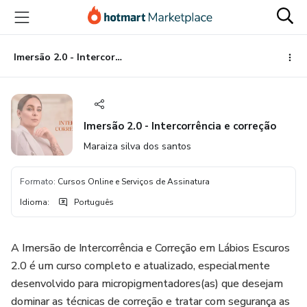
Ir
Ir
Ir
para
para
para
o
o
o
conteúdo
pagamento
rodapé
Imersão 2.0 - Intercorrência e correção
principal
Imersão 2.0 - Intercorrência e correção
Maraiza silva dos santos
Formato
:
Cursos Online e Serviços de Assinatura
Idioma
:
Português
A Imersão de Intercorrência e Correção em Lábios Escuros
2.0 é um curso completo e atualizado, especialmente
desenvolvido para micropigmentadores(as) que desejam
dominar as técnicas de correção e tratar com segurança as