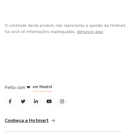
O conteúdo deste produto não representa a opinião da Hotmart.
Se você vir informações inadequadas,
denuncie aqui
em Madrid
Feito com
❤
em Belo Horizonte
na Cidade do México
em Bogotá
em Amsterdam
Conheça a Hotmart