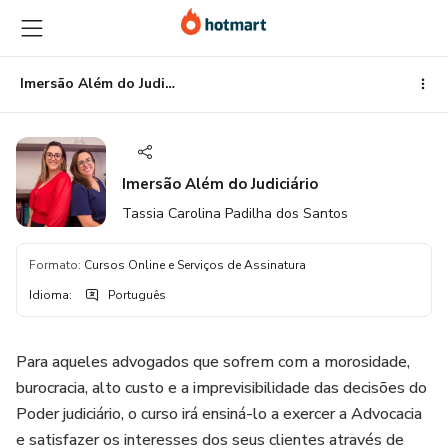
Ir
Ir
Ir
para
para
para
o
o
o
conteúdo
pagamento
rodapé
Imersão Além do Judiciário
principal
Imersão Além do Judiciário
Tassia Carolina Padilha dos Santos
Formato
:
Cursos Online e Serviços de Assinatura
Idioma
:
Português
Para aqueles advogados que sofrem com a morosidade,
burocracia, alto custo e a imprevisibilidade das decisões do
Poder judiciário, o curso irá ensiná-lo a exercer a Advocacia
e satisfazer os interesses dos seus clientes através de