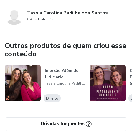
Tassia Carolina Padilha dos Santos
6 Ano Hotmarter
Outros produtos de quem criou esse
conteúdo
Imersão Além do
C
Judiciário
P
S
Tassia Carolina Padilha dos Santos
d
Direito
Dúvidas frequentes