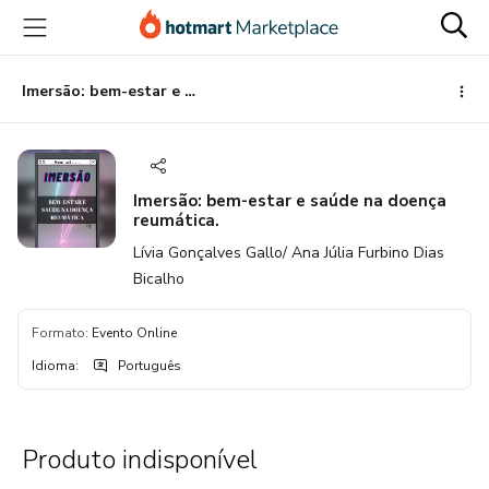
Ir
Ir
Ir
para
para
para
o
o
o
conteúdo
pagamento
rodapé
Imersão: bem-estar e saúde na doença reumática.
principal
Imersão: bem-estar e saúde na doença
reumática.
Lívia Gonçalves Gallo/ Ana Júlia Furbino Dias
Bicalho
Formato
:
Evento Online
Idioma
:
Português
Produto indisponível