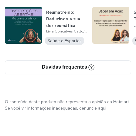
Reumatreino:
S
Reduzindo a sua
T
dor reumática
Lívia Gonçalves Gallo/ Ana Júlia Furbino Dias Bicalho
Saúde e Esportes
Dúvidas frequentes
O conteúdo deste produto não representa a opinião da Hotmart.
Se você vir informações inadequadas,
denuncie aqui