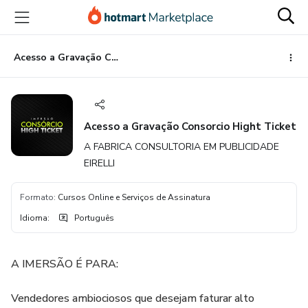
Ir
Ir
Ir
para
para
para
o
o
o
conteúdo
pagamento
rodapé
Acesso a Gravação Consorcio Hight Ticket
principal
Acesso a Gravação Consorcio Hight Ticket
A FABRICA CONSULTORIA EM PUBLICIDADE
EIRELLI
Formato
:
Cursos Online e Serviços de Assinatura
Idioma
:
Português
A IMERSÃO É PARA:
Vendedores ambiociosos que desejam faturar alto