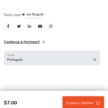
em Amsterdam
em Madrid
em Bogotá
Feito com
❤
em Belo Horizonte
na Cidade do México
Conheça a Hotmart
Idioma
Português
Central de ajuda
Termos
Privacidade
Cookies
$7.00
Ir para o carrinho