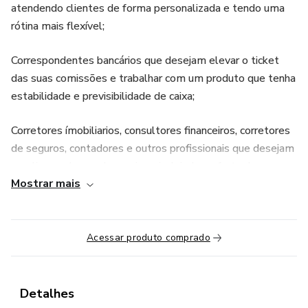
atendendo clientes de forma personalizada e tendo uma
rótina mais flexível;
Correspondentes bancários que desejam elevar o ticket
das suas comissões e trabalhar com um produto que tenha
estabilidade e previsibilidade de caixa;
Corretores ímobiliarios, consultores financeiros, corretores
de seguros, contadores e outros profissionais que desejam
ampliar seu leque de serviços, incluindo a oferta de
Mostrar mais
consórcios como uma opção de investimento para seus
clientes;
Empreendedores em busca de novas oportunidades de
Acessar produto comprado
negócio;
Empresários que desejam expandir seus
Detalhes
empreendimentos, identificando no mercado de vendas de