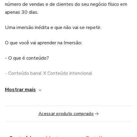
número de vendas e de clientes do seu negócio físico em
apenas 30 dias.
Uma imersão inédita e que não vai se repetir.
O que você vai aprender na Imersão:
- O que é conteúdo?
- Conteúdo banal X Conteúdo intencional
- Estrutura da condução coordenada
Mostrar mais
- O que faz o cliente comprar de você
Acessar produto comprado
- Como vender todos os dias com o poder do conteúdo