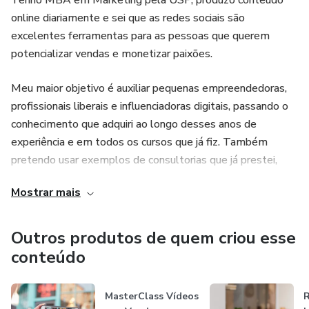
Tenho MBA em Marketing pela USP, produzo conteúdo
online diariamente e sei que as redes sociais são
excelentes ferramentas para as pessoas que querem
potencializar vendas e monetizar paixões.
Meu maior objetivo é auxiliar pequenas empreendedoras,
profissionais liberais e influenciadoras digitais, passando o
conhecimento que adquiri ao longo desses anos de
experiência e em todos os cursos que já fiz. Também
pretendo usar exemplos de consultorias que já prestei,
para mostrar que a construção de um discurso eficiente e
Mostrar mais
de um posicionamento relevante é um caminho que se
constrói com planejamento, estratégia e conhecimento
profundo sobre as características do cliente.
Outros produtos de quem criou esse
conteúdo
MasterClass Vídeos
R