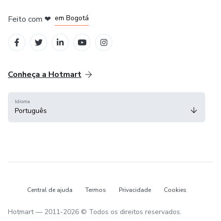
em Amsterdam
em Madrid
em Bogotá
Feito com
❤
em Belo Horizonte
na Cidade do México
Conheça a Hotmart
Idioma
Português
Central de ajuda
Termos
Privacidade
Cookies
Hotmart — 2011-2026 © Todos os direitos reservados.