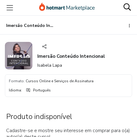
Ir
Ir
Ir
para
para
para
o
o
o
conteúdo
pagamento
rodapé
Imersão Conteúdo Intencional
principal
Imersão Conteúdo Intencional
Isabela Lapa
Formato
:
Cursos Online e Serviços de Assinatura
Idioma
:
Português
Produto indisponível
Cadastre-se e mostre seu interesse em comprar para o(a)
autor(a) deste curso!