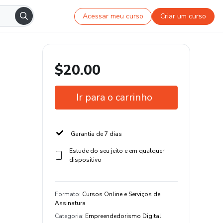
Acessar meu curso
Criar um curso
$20.00
Ir para o carrinho
Garantia de 7 dias
Estude do seu jeito e em qualquer
dispositivo
Formato
:
Cursos Online e Serviços de
Assinatura
Categoria
:
Empreendedorismo Digital