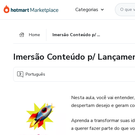
Ir
Ir
Ir
Categorias
para
para
para
o
o
o
conteúdo
pagamento
rodapé
Home
Imersão Conteúdo p/ Lançamento
principal
Imersão Conteúdo p/ Lançame
Português
Nesta aula, você vai entender,
despertam desejo e geram con
Aprenda a transformar suas i
a querer fazer parte do que vo