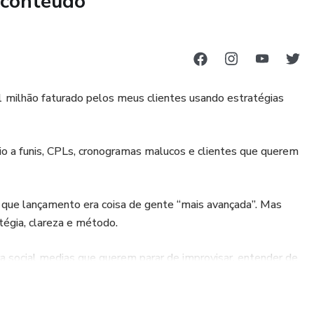
 conteúdo
 milhão faturado pelos meus clientes usando estratégias
eio a funis, CPLs, cronogramas malucos e clientes que querem
 que lançamento era coisa de gente “mais avançada”. Mas
tégia, clareza e método.
 social medias que querem parar de improvisar, entender de
peça-chave nas vendas dos clientes.