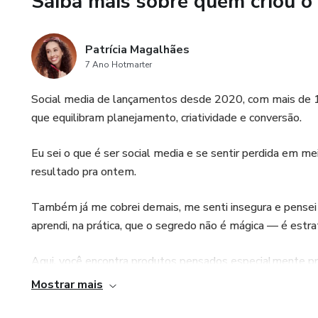
Saiba mais sobre quem criou o
Patrícia Magalhães
7 Ano Hotmarter
Social media de lançamentos desde 2020, com mais de 1
que equilibram planejamento, criatividade e conversão.
Eu sei o que é ser social media e se sentir perdida em m
resultado pra ontem.
Também já me cobrei demais, me senti insegura e pensei
aprendi, na prática, que o segredo não é mágica — é estra
Aqui, você encontra produtos pensados especialmente pra
vez o jogo dos lançamentos e conquistar seu lugar como 
Mostrar mais