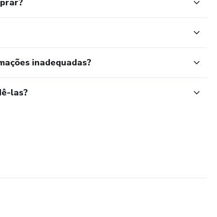
mprar?
rmações inadequadas?
ê-las?