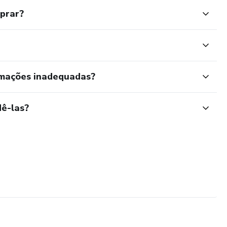
mprar?
rmações inadequadas?
ê-las?