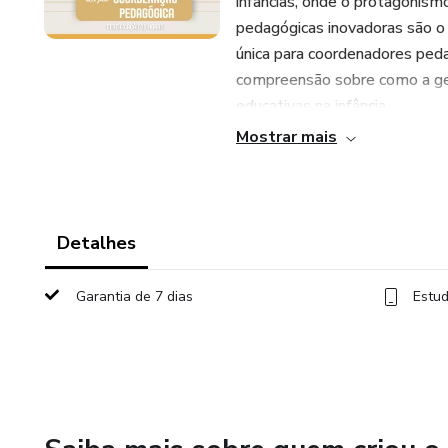
infâncias, onde o protagonismo
pedagógicas inovadoras são o 
única para coordenadores ped
compreensão sobre como a ge
educativas na infância.
Mostrar mais
Com palestrantes experientes
aprenderá sobre:
• O papel do coordenador peda
Detalhes
• Ferramentas e estratégias p
Garantia de 7 dias
Estud
• A importância da formação 
infâncias.
• Como organizar tempos, espa
das crianças.