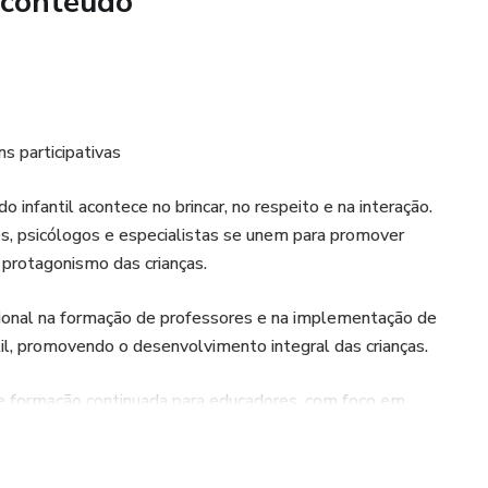
 conteúdo
as de especialistas em educação infantil e gestão pedagógica.
úvidas e trocar experiências.
s participativas
tificado de participação.
 infantil acontece no brincar, no respeito e na interação.
, psicólogos e especialistas se unem para promover
o protagonismo das crianças.
estores escolares e educadores interessados em aprimorar
ional na formação de professores e na implementação de
ediação pedagógica na educação infantil.
il, promovendo o desenvolvimento integral das crianças.
denação pedagógica e inspire-se para liderar equipes em
e formação continuada para educadores, com foco em
l mais sensível, criativa e transformadora. Inscreva-se agora
onsultoria especializada para escolas que desejam aprimorar
mpactar positivamente o aprendizado e o desenvolvimento de
ecendo parcerias estratégicas com instituições de ensino,