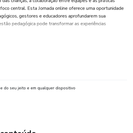
 das crianças, a colaboração entre equipes e as práticas
foco central. Esta Jornada online oferece uma oportunidade
agógicos, gestores e educadores aprofundarem sua
stão pedagógica pode transformar as experiências
 e renomados na área, como Cristiano Alcântara, você
gógico como articulador de práticas que valorizam a infância.
ara promover uma gestão dialógica e colaborativa.
e do seu jeito e em qualquer dispositivo
continuada de professores no contexto da escola das
ços e práticas alinhados às necessidades e potencialidades