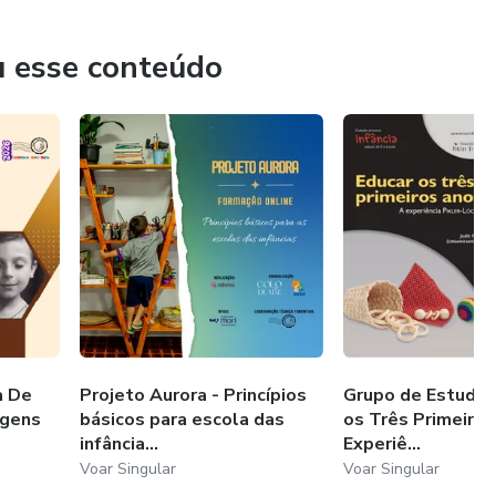
u esse conteúdo
a De
Projeto Aurora - Princípios
Grupo de Estudos
gens
básicos para escola das
os Três Primeiros
infância...
Experiê...
Voar Singular
Voar Singular