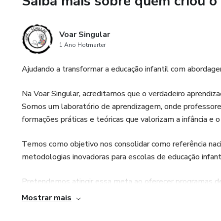
Saiba mais sobre quem criou o
Por que participar?
Voar Singular
• Acesso a reflexões e prátic
1 Ano Hotmarter
• Interação ao vivo para tirar d
Ajudando a transformar a educação infantil com abordagen
• Material complementar e cer
Na Voar Singular, acreditamos que o verdadeiro aprendizado
Somos um laboratório de aprendizagem, onde professores
Para quem é este seminário?
formações práticas e teóricas que valorizam a infância e 
Coordenadores pedagógicos, g
Temos como objetivo nos consolidar como referência nac
suas práticas de liderança e m
metodologias inovadoras para escolas de educação infant
Amplie sua visão sobre a coor
Pretendemos atingir essa meta ao oferecer programas d
direção a uma educação infanti
práticas pedagógicas baseadas em evidências, e prestar c
Mostrar mais
e garanta sua vaga!
a qualidade de seus serviços educacionais. Almejamos i
pelo menos 100 mil crianças nos próximos 5 anos, estabel