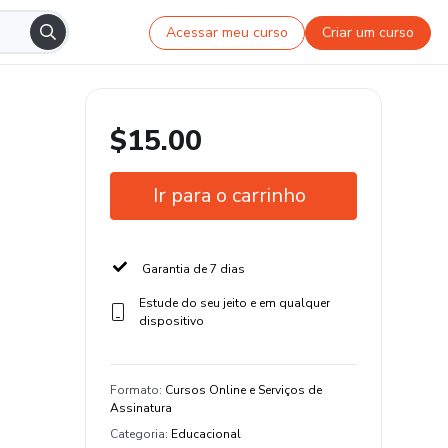
Acessar meu curso
Criar um curso
$15.00
Ir para o carrinho
Garantia de 7 dias
Estude do seu jeito e em qualquer
dispositivo
Formato
:
Cursos Online e Serviços de
Assinatura
Categoria
:
Educacional