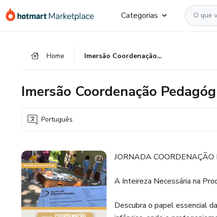
Ir
Ir
Ir
Categorias
para
para
para
o
o
o
conteúdo
pagamento
rodapé
Home
Imersão Coordenação Pedagógica
principal
Imersão Coordenação Pedagóg
Português
JORNADA COORDENAÇÃO 
A Inteireza Necessária na Pr
Descubra o papel essencial d