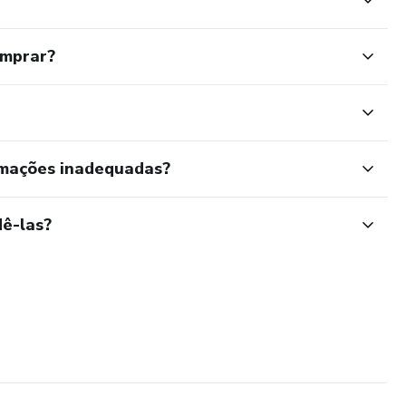
omprar?
rmações inadequadas?
ê-las?