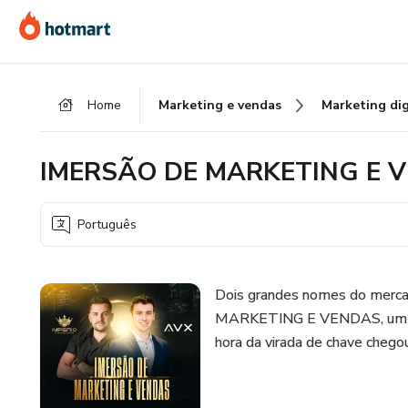
Ir
Ir
Ir
para
para
para
o
o
o
conteúdo
pagamento
rodapé
Home
Marketing e vendas
Marketing dig
principal
IMERSÃO DE MARKETING E VE
Português
Dois grandes nomes do mercad
MARKETING E VENDAS, um dia 
hora da virada de chave chegou