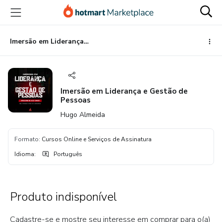
Ir
Ir
Ir
para
para
para
o
o
o
conteúdo
pagamento
rodapé
Imersão em Liderança e Gestão de Pessoas
principal
Imersão em Liderança e Gestão de
Pessoas
Hugo Almeida
Formato
:
Cursos Online e Serviços de Assinatura
Idioma
:
Português
Produto indisponível
Cadastre-se e mostre seu interesse em comprar para o(a)