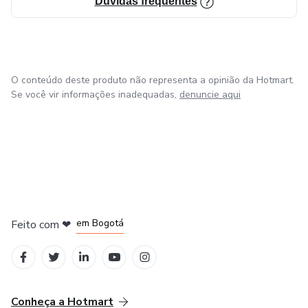
Dúvidas frequentes
O conteúdo deste produto não representa a opinião da Hotmart.
Se você vir informações inadequadas,
denuncie aqui
em Amsterdam
em Madrid
em Bogotá
Feito com
❤
em Belo Horizonte
na Cidade do México
Conheça a Hotmart