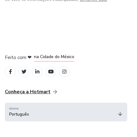
em Bogotá
em Amsterdam
em Madrid
na Cidade do México
Feito com
❤
em Belo Horizonte
Conheça a Hotmart
Idioma
Português