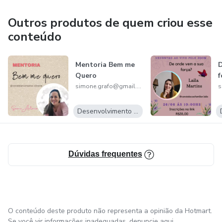
Outros produtos de quem criou esse
conteúdo
Mentoria Bem me
D
Quero
f
simone.grafo@gmail.com
Desenvolvimento Pessoal
Dúvidas frequentes
O conteúdo deste produto não representa a opinião da Hotmart.
Se você vir informações inadequadas,
denuncie aqui