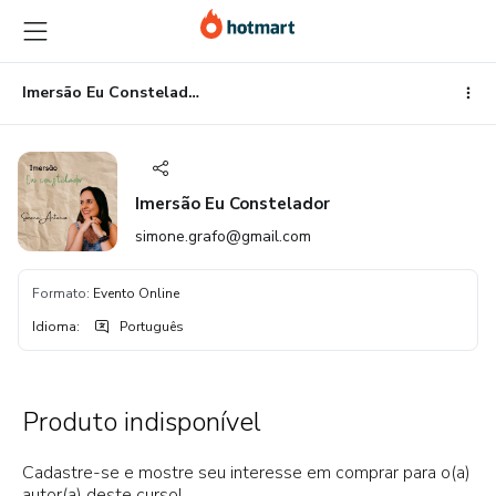
Ir
Ir
Ir
para
para
para
o
o
o
conteúdo
pagamento
rodapé
Imersão Eu Constelador
principal
Imersão Eu Constelador
simone.grafo@gmail.com
Formato
:
Evento Online
Idioma
:
Português
Produto indisponível
Cadastre-se e mostre seu interesse em comprar para o(a)
autor(a) deste curso!