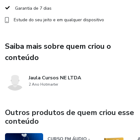
Garantia de 7 dias
*Investimento: R$50,00*
Estude do seu jeito e em qualquer dispositivo
Adquirindo agora, o acesso à aula gravada e ao material de
apoio é imediato. O acesso é através de nossa plataforma
de ensino. Receberá o acesso através do seu e-mail.
Saiba mais sobre quem criou o
conteúdo
*Por que adquirir agora mesmo?*
Esta revisão pode ser o grande diferencial na sua
Jaula Cursos NE LTDA
preparação. Transforme seus estudos, supere seus limites
2 Ano Hotmarter
e conquiste a tão sonhada aprovação.
Outros produtos de quem criou esse
conteúdo
CURSO EM ÁUDIO -