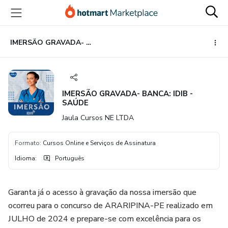
Ir
Ir
Ir
para
para
para
o
o
o
conteúdo
pagamento
rodapé
IMERSÃO GRAVADA- BANCA: IDIB - SAÚDE
principal
IMERSÃO GRAVADA- BANCA: IDIB -
SAÚDE
Jaula Cursos NE LTDA
Formato
:
Cursos Online e Serviços de Assinatura
Idioma
:
Português
Garanta já o acesso à gravação da nossa imersão que
ocorreu para o concurso de ARARIPINA-PE realizado em
JULHO de 2024 e prepare-se com excelência para os