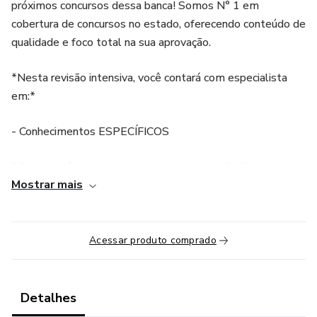
próximos concursos dessa banca! Somos N° 1 em
cobertura de concursos no estado, oferecendo conteúdo de
qualidade e foco total na sua aprovação.
*Nesta revisão intensiva, você contará com especialista
em:*
- Conhecimentos ESPECÍFICOS
*O que você vai receber ao adquirir a gravação:*
Mostrar mais
- * 1 hora de aula gravada, com explicações passo a passo.
- *Material em PDF* para acompanhar todo o conteúdo e
Acessar produto comprado
facilitar seus estudos.
- Resolução detalhada de questões, esclarecendo dúvidas
Detalhes
pontuais e reforçando o conhecimento.