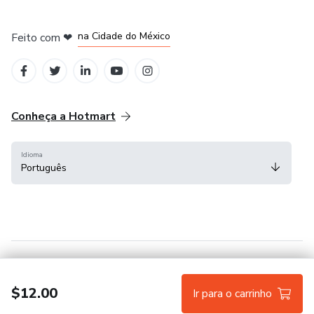
em Bogotá
em Amsterdam
em Madrid
na Cidade do México
Feito com
❤
em Belo Horizonte
Conheça a Hotmart
Idioma
Português
Central de ajuda
Termos
Privacidade
Cookies
$12.00
Ir para o carrinho
Hotmart — 2011-2026 © Todos os direitos reservados.