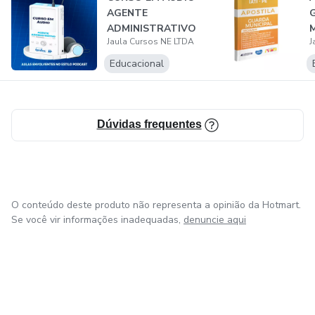
AGENTE
ADMINISTRATIVO
M
Jaula Cursos NE LTDA
J
- IGEDUC
P
Educacional
Dúvidas frequentes
O conteúdo deste produto não representa a opinião da Hotmart.
Se você vir informações inadequadas,
denuncie aqui