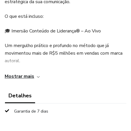
estratégica da sua comunicação.
O que está incluso:
🎓 Imersão Conteúdo de Liderança® – Ao Vivo
Um mergulho prático e profundo no método que já
movimentou mais de R$5 milhões em vendas com marca
autoral.
Você vai construir sua nova linha editorial baseada nos 3
Mostrar mais
subtipos de personalidade humana, aprender a criar
conteúdos magnéticos com menos esforço e dominar a
Detalhes
estrutura que posiciona sua marca no topo da percepção de
valor.
Garantia de 7 dias
🧠 IA NALA – Sua nova aliada de criação