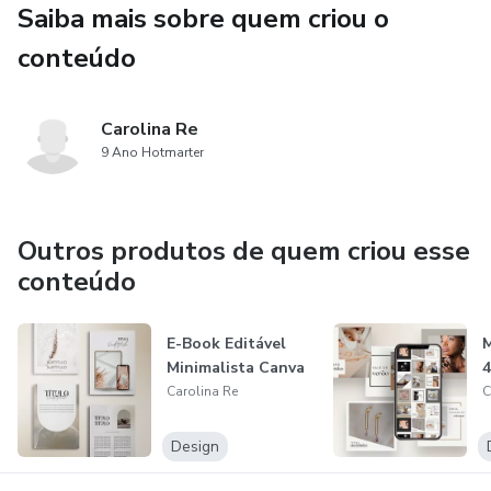
Saiba mais sobre quem criou o
A inteligência artificial oficial da Alcateia, usada
internamente por Carol Lo Re para criar narrativas,
conteúdo
campanhas e conteúdos que ativam desejo e autoridade.
Com ela, você estrutura em tempo real seu Dossiê de
Carolina Re
Conteúdo de Liderança®, transforma sua comunicação em
9 Ano Hotmarter
um símbolo — e nunca mais depende do “que postar hoje”.
Outros produtos de quem criou esse
conteúdo
E-Book Editável
M
Minimalista Canva
4
Carolina Re
C
Design