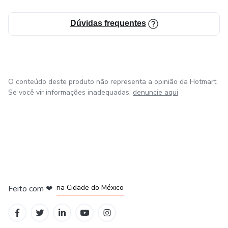
Dúvidas frequentes
O conteúdo deste produto não representa a opinião da Hotmart.
Se você vir informações inadequadas,
denuncie aqui
em Bogotá
em Amsterdam
em Madrid
na Cidade do México
Feito com
❤
em Belo Horizonte