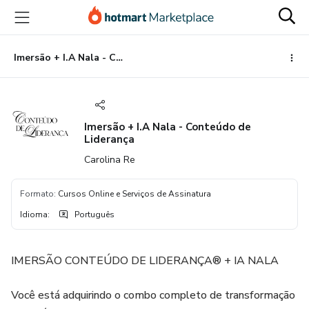
Ir
Ir
Ir
para
para
para
o
o
o
conteúdo
pagamento
rodapé
Imersão + I.A Nala - Conteúdo de Liderança
principal
Imersão + I.A Nala - Conteúdo de
Liderança
Carolina Re
Formato
:
Cursos Online e Serviços de Assinatura
Idioma
:
Português
IMERSÃO CONTEÚDO DE LIDERANÇA® + IA NALA
Você está adquirindo o combo completo de transformação