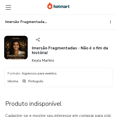
Ir
Ir
Ir
para
para
para
o
o
o
conteúdo
pagamento
rodapé
Imersão Fragmentadas - Não é o fim da história!
principal
Imersão Fragmentadas - Não é o fim da
história!
Keyla Martins
Formato
:
Ingressos para eventos
Idioma
:
Português
Produto indisponível
Cadastre-se e mostre seu interesse em comprar para o(a)