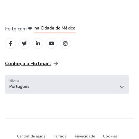
em Bogotá
em Amsterdam
em Madrid
na Cidade do México
Feito com
❤
em Belo Horizonte
Conheça a Hotmart
Idioma
Português
Central de ajuda
Termos
Privacidade
Cookies