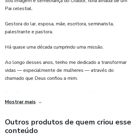
Sou imagem e semelhança do Criador, filha amada de um
Pai celestial.
Gestora do lar, esposa, mãe, escritora, seminarista,
palestrante e pastora.
H á quase uma década cumprindo uma missão.
Ao longo desses anos, tenho me dedicado a transformar
vidas — especialmente de mulheres — através do
chamado que Deus confiou a mim.
Com 31 anos, carrego marcas de superações, aprendizados
e uma paixão genuína por ver mulheres despertando para
Mostrar mais
sua verdadeira identidade.
Outros produtos de quem criou esse
Já vivi processos profundos de cura, restauração e
conteúdo
alinhamento, e é com base nessa trajetória que