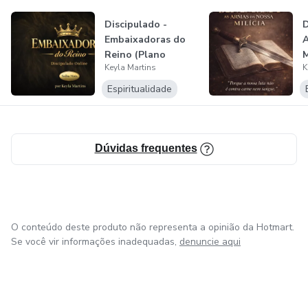
compartilho tudo o que tenho aprendido.
Discipulado -
Embaixadoras do
Acredito no poder da Palavra, no reencontro com a
Reino (Plano
M
essência, e na força de uma mulher posicionada em fé.
Keyla Martins
K
mensal)
Espiritualidade
O meu propósito é fazer você descobrir o seu!!!
Seja bem-vinda a essa jornada.
Dúvidas frequentes
Você não está aqui por acaso.
O conteúdo deste produto não representa a opinião da Hotmart.
Se você vir informações inadequadas,
denuncie aqui