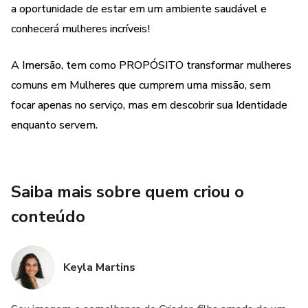
a oportunidade de estar em um ambiente saudável e
Será uma tarde inesquecível!!!
conhecerá mulheres incríveis!
Você não está sozinha. Fragmentadas pode ser o estado...
Mas a restauração é o destino.
A Imersão, tem como PROPÓSITO transformar mulheres
comuns em Mulheres que cumprem uma missão, sem
Te encontro lá ❤️‍🔥!!
focar apenas no serviço, mas em descobrir sua Identidade
enquanto servem.
A consciência é o primeiro passo para a Restauração!
Saiba mais sobre quem criou o
conteúdo
Keyla Martins