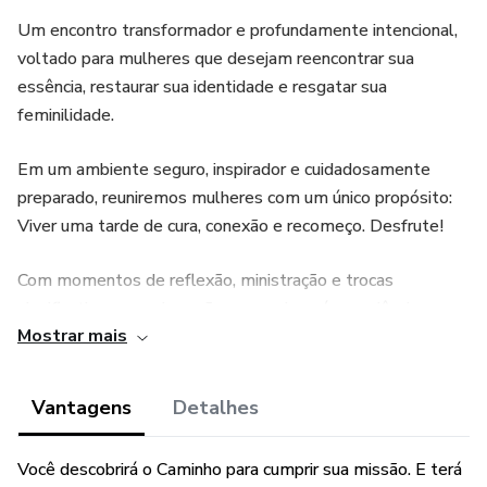
Um encontro transformador e profundamente intencional,
voltado para mulheres que desejam reencontrar sua
essência, restaurar sua identidade e resgatar sua
feminilidade.
Em um ambiente seguro, inspirador e cuidadosamente
preparado, reuniremos mulheres com um único propósito:
Viver uma tarde de cura, conexão e recomeço. Desfrute!
Com momentos de reflexão, ministração e trocas
significativas, essa imersão proporcionará experiências que
Mostrar mais
marcarão sua jornada.
Inclui coffee break especial, pensado com carinho para
Vantagens
Detalhes
tornar esse momento ainda mais acolhedor e memorável,
como nós merecemos.
Você descobrirá o Caminho para cumprir sua missão. E terá