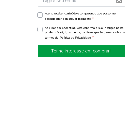
Aceito receber conteúdo e compreendo que posso me
*
descadastrar a qualquer momento.
Ao clicar em Cadastrar, você confirma a sua inscrição neste
produto. Você, igualmente, confirma que leu, e entendeu os
*
termos da
Política de Privacidade
Tenho interesse em comprar!