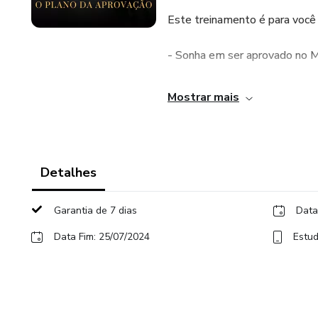
Este treinamento é para você
- Sonha em ser aprovado no M
- Já estuda para concursos d
Mostrar mais
materiais
- Não tem tempo a perder co
Detalhes
- Está confuso com o excesso
Garantia de 7 dias
Data
- Quer uma remuneração inicial
serviço público
Data Fim: 25/07/2024
Estud
- Pode dedicar pelo menos 3 h
Replique o passo a passo que