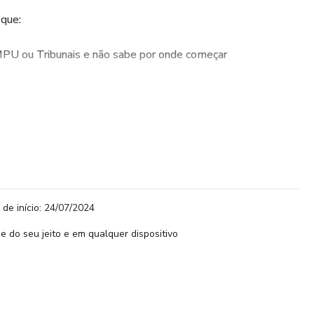
 que:
PU ou Tribunais e não sabe por onde começar
o MPU ou Tribunais, mas está perdido em meio a tantos
m organização
 de informações na internet
 de início: 24/07/2024
 de 9 a 14 mil reais, estabilidade e todas as vantagens do
e do seu jeito e em qualquer dispositivo
oras por dia à sua preparação
 será ensinado na Imersão, é o mesmo que meus