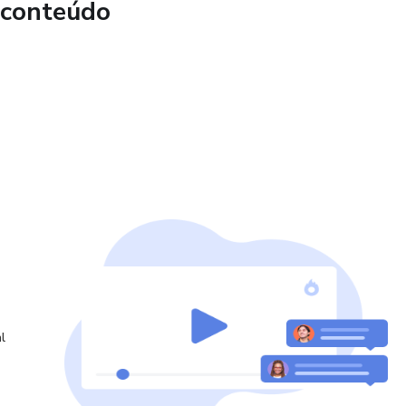
 conteúdo
 com altíssimo desempenho, sem atrapalhar suas rotinas, e
 aprovados do MPU e/ou dos Tribunais em 2025.
 passo que eu ensino, seu desempenho nos estudos nunca
urar um plano de forma simples, prática e eficiente, com
 semanais, sem excesso de informações. Apenas o que
eixar pronto para ser aprovado no MPU e Tribunais,
 dia, na metade do tempo que levaria estudando sozinho.
 de distância.
ficial em 2025!
l