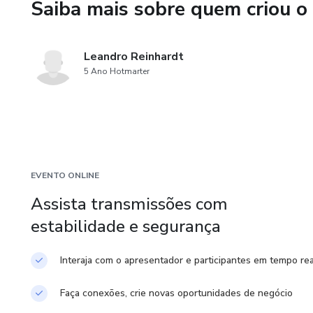
Saiba mais sobre quem criou o
mentorados usam para estudar
coloque seu nome na lista de
Leandro Reinhardt
Depois de aprender o passo a
5 Ano Hotmarter
mais será o mesmo. Vou estrut
escopo bem definido e metas
realmente importa!
Conheça o método que vai te d
dedicando apenas 3 horas por
EVENTO ONLINE
Assista transmissões com
Sua aprovação está a um clique
estabilidade e segurança
Garanta seu nome no Diário O
Interaja com o apresentador e participantes em tempo rea
Faça conexões, crie novas oportunidades de negócio