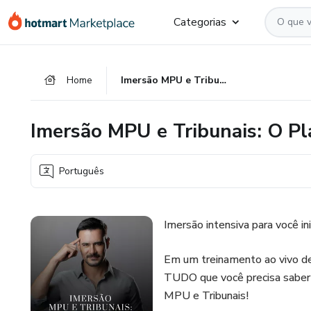
Ir
Ir
Ir
Categorias
para
para
para
o
o
o
conteúdo
pagamento
rodapé
Home
Imersão MPU e Tribunais: O Plano da Aprovação
principal
Imersão MPU e Tribunais: O P
Português
Imersão intensiva para você i
Em um treinamento ao vivo de 
TUDO que você precisa saber 
MPU e Tribunais!