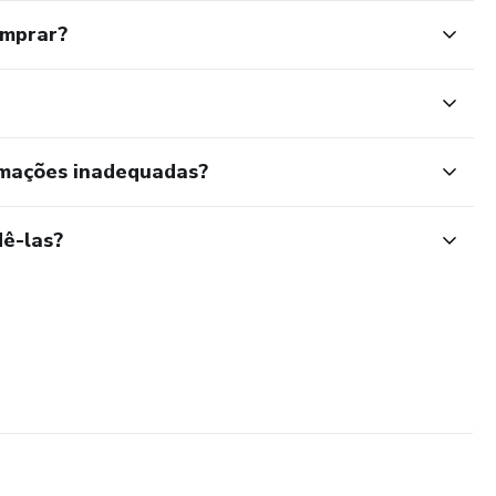
omprar?
rmações inadequadas?
ê-las?