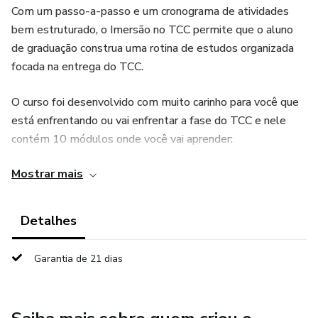
Com um passo-a-passo e um cronograma de atividades
bem estruturado, o Imersão no TCC permite que o aluno
de graduação construa uma rotina de estudos organizada
focada na entrega do TCC.
O curso foi desenvolvido com muito carinho para você que
está enfrentando ou vai enfrentar a fase do TCC e nele
contém 10 módulos onde você vai aprender:
Mostrar mais
Módulo 1 - A fase inicial do TCC
Módulo 2 - Definindo a problemática
Detalhes
Módulo 3 - Descrevendo a metodologia
Garantia de 21 dias
Módulo 4 - Preparando o referencial teórico
Módulo 5 - Executando a pesquisa