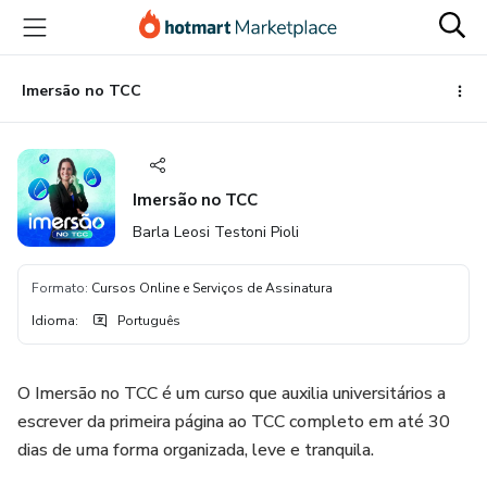
Ir
Ir
Ir
para
para
para
o
o
o
conteúdo
pagamento
rodapé
Imersão no TCC
principal
Imersão no TCC
Barla Leosi Testoni Pioli
Formato
:
Cursos Online e Serviços de Assinatura
Idioma
:
Português
O Imersão no TCC é um curso que auxilia universitários a
escrever da primeira página ao TCC completo em até 30
dias de uma forma organizada, leve e tranquila.