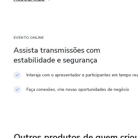
- Oracle Database 10g Real Application Clusters Adminis
- Oracle Database 11g Administrator Certified Professio
- Oracle Database 10g Administrator Certified Professio
EVENTO ONLINE
Assista transmissões com
- Oracle Database 10g Administrator Certified Associate
estabilidade e segurança
Interaja com o apresentador e participantes em tempo rea
Faça conexões, crie novas oportunidades de negócio
Outros produtos de quem crio