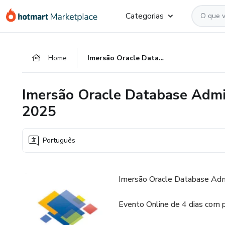
Ir
Ir
Ir
Categorias
para
para
para
o
o
o
conteúdo
pagamento
rodapé
Home
Imersão Oracle Database Administration - Essential - Abril 2025
principal
Imersão Oracle Database Admini
2025
Português
Imersão Oracle Database Admi
Evento Online de 4 dias com p