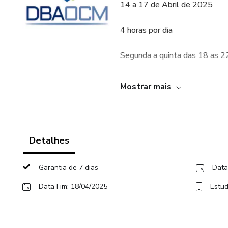
14 a 17 de Abril de 2025
4 horas por dia
Segunda a quinta das 18 as 2
- Acesso aos 4 dias de event
Mostrar mais
- Comunidade exclusiva de pa
- 1 ano de acesso a gravação
Detalhes
- PDF’s + Downloads
Garantia de 7 dias
Data
- Certificado
Data Fim: 18/04/2025
Estud