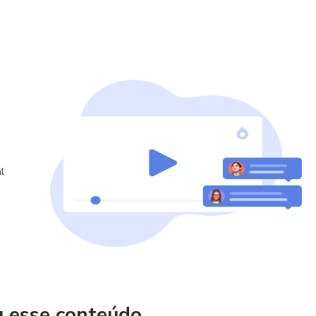
trator Certified Expert
nal
nal
l
u esse conteúdo