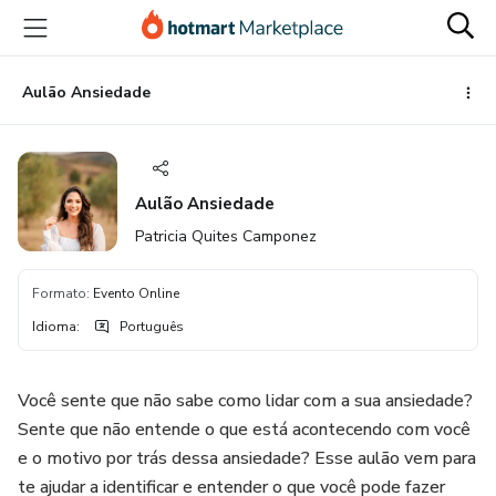
Ir
Ir
Ir
para
para
para
o
o
o
conteúdo
pagamento
rodapé
Aulão Ansiedade
principal
Aulão Ansiedade
Patricia Quites Camponez
Formato
:
Evento Online
Idioma
:
Português
Você sente que não sabe como lidar com a sua ansiedade?
Sente que não entende o que está acontecendo com você
e o motivo por trás dessa ansiedade? Esse aulão vem para
te ajudar a identificar e entender o que você pode fazer