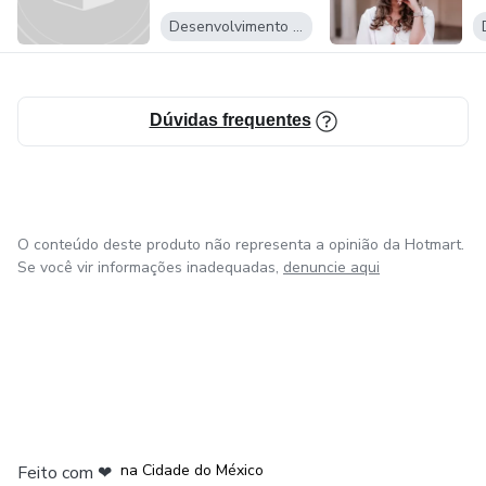
Desenvolvimento Pessoal
Dúvidas frequentes
O conteúdo deste produto não representa a opinião da Hotmart.
Se você vir informações inadequadas,
denuncie aqui
em Bogotá
em Amsterdam
em Madrid
na Cidade do México
Feito com
❤