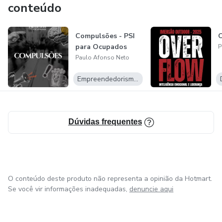
conteúdo
Compulsões - PSI
O
para Ocupados
P
Paulo Afonso Neto
Empreendedorismo Digital
Dúvidas frequentes
O conteúdo deste produto não representa a opinião da Hotmart.
Se você vir informações inadequadas,
denuncie aqui