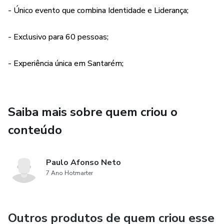
- Único evento que combina Identidade e Liderança;
Manhã: 8:00-12:00
(Saída para almoço)
- Exclusivo para 60 pessoas;
Tarde: 14:00-18:30
- Experiência única em Santarém;
Saiba mais sobre quem criou o
conteúdo
Paulo Afonso Neto
7 Ano Hotmarter
Outros produtos de quem criou esse