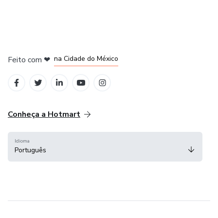
em Bogotá
em Amsterdam
em Madrid
na Cidade do México
Feito com
❤
em Belo Horizonte
Conheça a Hotmart
Idioma
Português