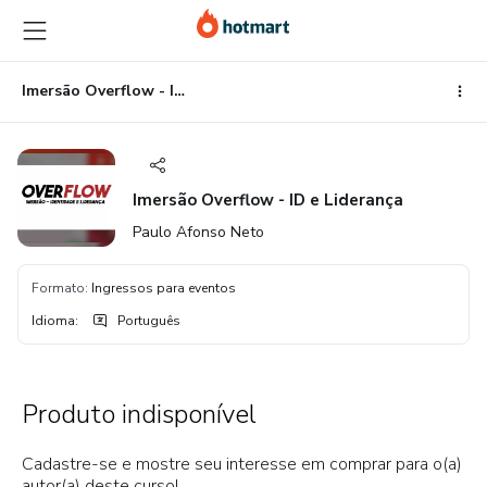
Ir
Ir
Ir
para
para
para
o
o
o
conteúdo
pagamento
rodapé
Imersão Overflow - ID e Liderança
principal
Imersão Overflow - ID e Liderança
Paulo Afonso Neto
Formato
:
Ingressos para eventos
Idioma
:
Português
Produto indisponível
Cadastre-se e mostre seu interesse em comprar para o(a)
autor(a) deste curso!