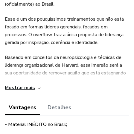
(oficialmente) ao Brasil.
Esse é um dos pouquíssimos treinamentos que não está
focado em formas líderes gerenciais, focados em
processos. O overflow traz a única proposta de liderança
gerada por inspiração, coerência e identidade.
Baseado em conceitos da neuropsicologia e técnicas de
liderança organizacional de Harvard, essa imersão será a
sua oportunidade de remover aquilo que está estagnando
seu crescimento e levar outros a alcançarem seu máximo
Mostrar mais
potencial junto com você.
A imersão acontecerá no dia 01/07/2023 no auditório da
Vantagens
Detalhes
Uepa-Santarém.
- Material INÉDITO no Brasil;
Horário: