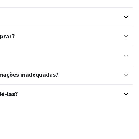
mprar?
rmações inadequadas?
ê-las?