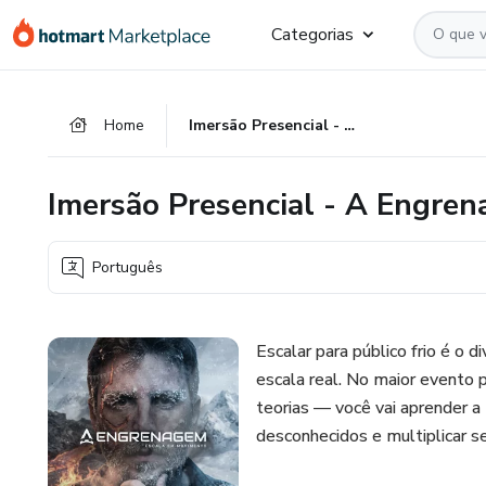
Ir
Ir
Ir
Categorias
para
para
para
o
o
o
conteúdo
pagamento
rodapé
Home
Imersão Presencial - A Engrenagem 3.0
principal
Imersão Presencial - A Engre
Português
Escalar para público frio é o
escala real. No maior evento p
teorias — você vai aprender a
desconhecidos e multiplicar s