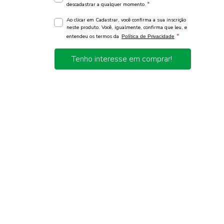
*
descadastrar a qualquer momento.
Ao clicar em Cadastrar, você confirma a sua inscrição
neste produto. Você, igualmente, confirma que leu, e
*
entendeu os termos da
Política de Privacidade
Tenho interesse em comprar!