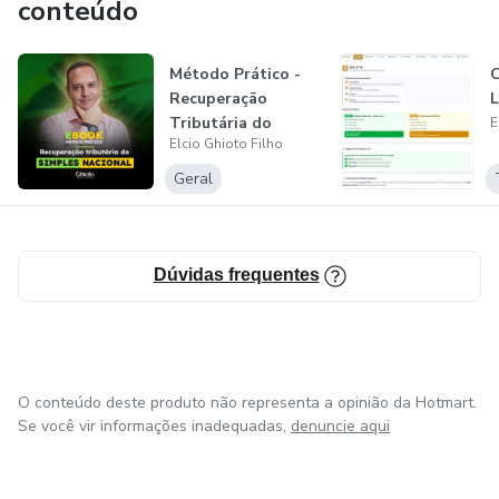
conteúdo
Método Prático -
C
Recuperação
L
Tributária do
E
Elcio Ghioto Filho
Simples Nacional
Geral
Dúvidas frequentes
O conteúdo deste produto não representa a opinião da Hotmart.
Se você vir informações inadequadas,
denuncie aqui