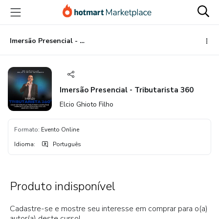
Ir
Ir
Ir
para
para
para
o
o
o
conteúdo
pagamento
rodapé
Imersão Presencial - Tributarista 360
principal
Imersão Presencial - Tributarista 360
Elcio Ghioto Filho
Formato
:
Evento Online
Idioma
:
Português
Produto indisponível
Cadastre-se e mostre seu interesse em comprar para o(a)
autor(a) deste curso!