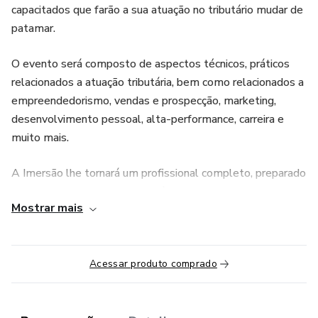
capacitados que farão a sua atuação no tributário mudar de
patamar.
O evento será composto de aspectos técnicos, práticos
relacionados a atuação tributária, bem como relacionados a
empreendedorismo, vendas e prospecção, marketing,
desenvolvimento pessoal, alta-performance, carreira e
muito mais.
A Imersão lhe tornará um profissional completo, preparado
e pronto para atuar com excelência no mercado mais
Mostrar mais
promissor do direito e da contabilidade.
Além de contar com bônus exclusivos, que lhe darão todo
o suporte técnico e prático para atuar, mesmo que esteja
Acessar produto comprado
começando no absoluto zero.