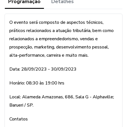
Serão 3 dias intensos de muito aprendizado, networking e
Programação
Detalhes
troca de experiências.
Garanta já a sua vaga, pois serão limitadas.
O evento será composto de aspectos técnicos,
práticos relacionados a atuação tributária, bem como
Data: 28/09/2023 - 30/09/2023
relacionados a empreendedorismo, vendas e
prospecção, marketing, desenvolvimento pessoal,
Horário: 08:30 às 19:00 hrs
alta-performance, carreira e muito mais.
Local: Alameda Amazonas, 686, Sala G - Alphaville;
Data: 28/09/2023 - 30/09/2023
Barueri / SP.
Horário: 08:30 às 19:00 hrs
Contatos
Local: Alameda Amazonas, 686, Sala G - Alphaville;
E-mail: elcio.ghioto@hotmail.com
Barueri / SP.
Telefone: (16) 99729-1155
Contatos