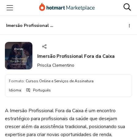
Ir
Ir
Ir
para
para
para
o
o
o
conteúdo
pagamento
rodapé
Imersão Profissional Fora da Caixa
principal
Imersão Profissional Fora da Caixa
Priscila Clementino
Formato
:
Cursos Online e Serviços de Assinatura
Idioma
:
Português
A Imersão Profissional Fora da Caixa é um encontro
estratégico para profissionais da saúde que desejam
crescer além da assistência tradicional, posicionando sua
expertise para criar novas oportunidades de renda,