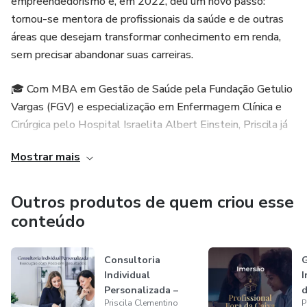
empreendedorismo e, em 2022, deu um novo passo:
oportunidades e construir uma carreira com mais
tornou-se mentora de profissionais da saúde e de outras
autonomia, reconhecimento e impacto.
áreas que desejam transformar conhecimento em renda,
sem precisar abandonar suas carreiras.
Cada encontro traz um novo tema estratégico para apoiar
o desenvolvimento contínuo do seu posicionamento
🎓 Com MBA em Gestão de Saúde pela Fundação Getulio
profissional.
Vargas (FGV) e especialização em Enfermagem Clínica e
Cirúrgica pelo Hospital Israelita Albert Einstein, Priscila já
impactou milhares de pessoas em todo o Brasil e construiu
Mostrar mais
uma trajetória sólida no mercado.
🚀 Sua metodologia prática e validada já lhe permitiu
Outros produtos de quem criou esse
faturar múltiplos 6 dígitos apenas compartilhando seu
conteúdo
conhecimento, e hoje ela ensina seus mentorados a
alcançarem os mesmos resultados: criar novas fontes de
Consultoria
G
renda, conquistar reconhecimento e viver com mais
Individual
I
qualidade de vida.
Personalizada –
d
Priscila Clementino
P
Execução com Foco