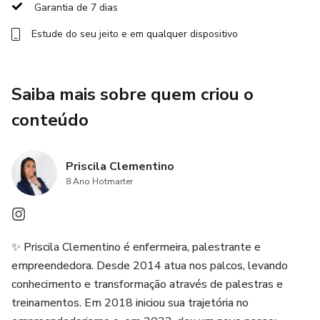
Garantia de 7 dias
forma estratégica para gerar demanda
Estude do seu jeito e em qualquer dispositivo
R — Resultados (Gestão e Evolução)
como melhorar a experiência do cliente, fortalecer sua
Saiba mais sobre quem criou o
autoridade e evoluir continuamente seu posicionamento
conteúdo
profissional
As imersões são encontros online com conteúdos
Priscila Clementino
atualizados, aplicação prática e direcionamentos
8 Ano Hotmarter
estratégicos, incluindo análises e ajustes ao vivo, como
diagnóstico de perfil profissional e orientações práticas que
ajudam você a avançar com mais clareza e segurança.
✨ Priscila Clementino é enfermeira, palestrante e
empreendedora. Desde 2014 atua nos palcos, levando
Ideal para profissionais da saúde que já empreendem ou
conhecimento e transformação através de palestras e
desejam empreender e querem utilizar o digital e as redes
treinamentos. Em 2018 iniciou sua trajetória no
sociais para potencializar seus ganhos, ampliar