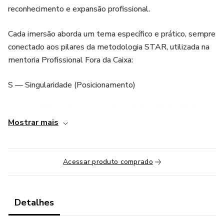
reconhecimento e expansão profissional.
Cada imersão aborda um tema específico e prático, sempre
conectado aos pilares da metodologia STAR, utilizada na
mentoria Profissional Fora da Caixa:
S — Singularidade (Posicionamento)
como se diferenciar no mercado e atrair o cliente ideal
Mostrar mais
T — Técnica (Produtos e Serviços)
como estruturar serviços, mentorias, palestras ou outras
Acessar produto comprado
soluções de alto valor percebido
A — Ação (Vendas e Comunicação)
Detalhes
como comunicar sua expertise e utilizar as redes sociais de