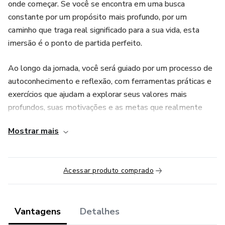
onde começar. Se você se encontra em uma busca
constante por um propósito mais profundo, por um
caminho que traga real significado para a sua vida, esta
imersão é o ponto de partida perfeito.
Ao longo da jornada, você será guiado por um processo de
autoconhecimento e reflexão, com ferramentas práticas e
exercícios que ajudam a explorar seus valores mais
profundos, suas motivações e as metas que realmente
têm importância para você. Nosso objetivo é que você não
Mostrar mais
apenas encontre um novo sentido, mas também crie um
plano para viver com mais foco, clareza e felicidade.
Acessar produto comprado
O que você vai aprender?
✅Como entender e se conectar com os seus verdadeiros
valores.
Vantagens
Detalhes