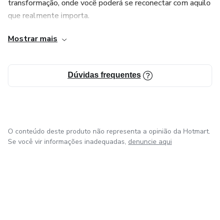
transformação, onde você poderá se reconectar com aquilo
que realmente importa.
Mostrar mais
Se você sente que está apenas existindo, e não vivendo de
verdade, te convido a caminhar comigo nessa jornada.
Vamos, juntos, redescobrir o valor da sua vida.
Dúvidas frequentes
O conteúdo deste produto não representa a opinião da Hotmart.
Se você vir informações inadequadas,
denuncie aqui