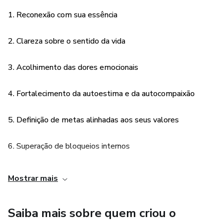
✅Técnicas de reflexão para transformar desafios em
1. Reconexão com sua essência
oportunidades de crescimento.
2. Clareza sobre o sentido da vida
✅Como traçar metas com base no seu propósito, alinhando
suas ações ao que realmente importa.
3. Acolhimento das dores emocionais
✅Exercícios práticos para planejar um futuro mais
4. Fortalecimento da autoestima e da autocompaixão
significativo e satisfatório.
5. Definição de metas alinhadas aos seus valores
Prepare-se para uma jornada única de transformação
pessoal. Redescubra o valor da sua vida e encontre o
6. Superação de bloqueios internos
propósito que você merece viver!
7. Redescoberta de propósitos esquecidos
Mostrar mais
8. Maior equilíbrio emocional
Saiba mais sobre quem criou o