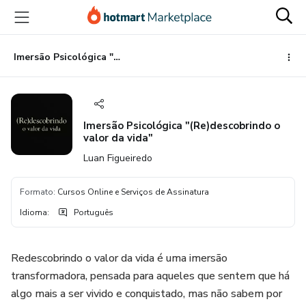
Ir
Ir
Ir
para
para
para
o
o
o
conteúdo
pagamento
rodapé
Imersão Psicológica "(Re)descobrindo o valor da vida"
principal
Imersão Psicológica "(Re)descobrindo o
valor da vida"
Luan Figueiredo
Formato
:
Cursos Online e Serviços de Assinatura
Idioma
:
Português
Redescobrindo o valor da vida é uma imersão
transformadora, pensada para aqueles que sentem que há
algo mais a ser vivido e conquistado, mas não sabem por