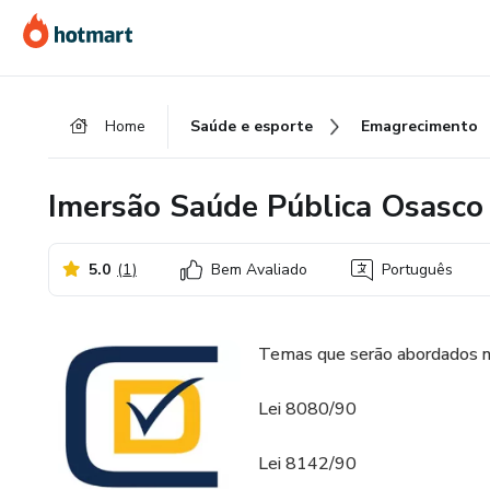
Ir
Ir
Ir
para
para
para
o
o
o
conteúdo
pagamento
rodapé
Home
Saúde e esporte
Emagrecimento
principal
Imersão Saúde Pública Osasco
5.0
(
1
)
Bem Avaliado
Português
Temas que serão abordados n
Lei 8080/90
Lei 8142/90