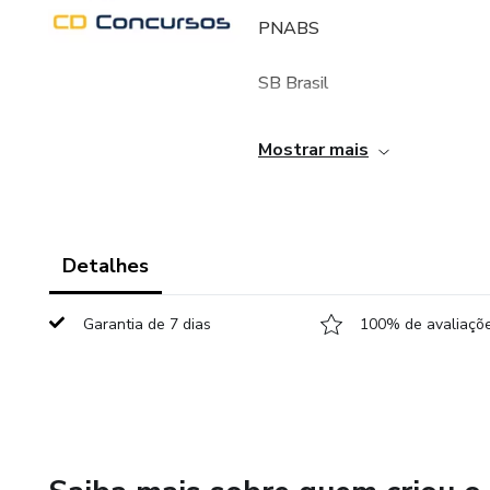
PNABS
SB Brasil
Epidemiologia
Mostrar mais
Constituição Federal
Decreto 7508/11
Detalhes
Notificação Compulsória
Garantia de 7 dias
100% de avaliaçõe
Níveis de prevenção e aplicaç
Política Nacional de saúde Bu