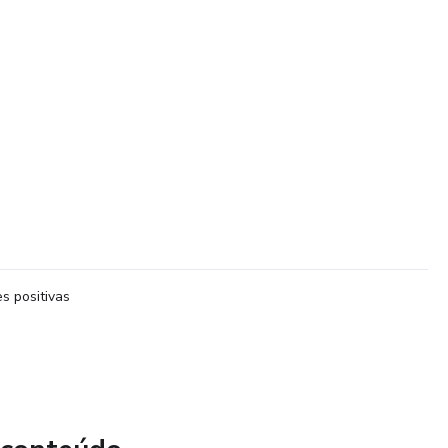
s positivas
ão
cal