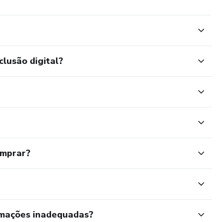
clusão digital?
omprar?
rmações inadequadas?