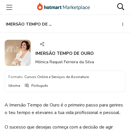
Ir
Ir
Ir
para
para
para
o
o
o
conteúdo
pagamento
rodapé
IMERSÃO TEMPO DE OURO
principal
IMERSÃO TEMPO DE OURO
Mónica Raquel Ferreira da Silva
Formato
:
Cursos Online e Serviços de Assinatura
Idioma
:
Português
A Imersão Tempo de Ouro é o primeiro passo para gerires
o teu tempo e elevares a tua vida profissional e pessoal.
O sucesso que desejas começa com a decisão de agir