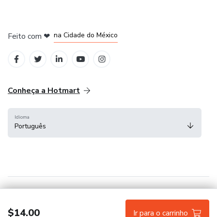
em Bogotá
em Amsterdam
em Madrid
na Cidade do México
Feito com
❤
em Belo Horizonte
Conheça a Hotmart
Idioma
Português
Central de ajuda
Termos
Privacidade
Cookies
$14.00
Ir para o carrinho