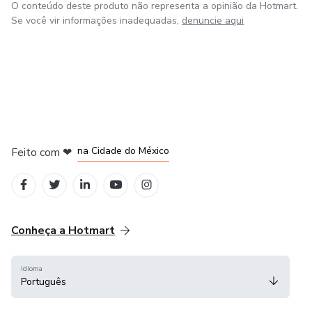
O conteúdo deste produto não representa a opinião da Hotmart.
Se você vir informações inadequadas,
denuncie aqui
em Bogotá
em Amsterdam
em Madrid
na Cidade do México
Feito com
❤
em Belo Horizonte
Conheça a Hotmart
Idioma
Português