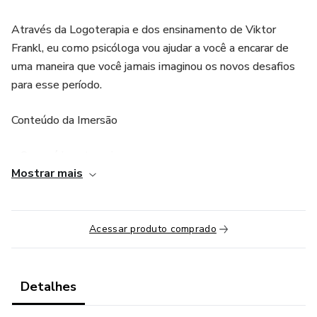
Através da Logoterapia e dos ensinamento de Viktor
Frankl, eu como psicóloga vou ajudar a você a encarar de
uma maneira que você jamais imaginou os novos desafios
para esse período.
Conteúdo da Imersão
• O que é logoterapia
Mostrar mais
• Quem foi Viktor Emil Frankl
• Abordagens psicológicas
Acessar produto comprado
• O que a pandemia tem a ver com a logoterapia
Detalhes
• Neurose coletiva - Neurose de Época