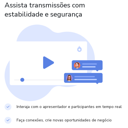
Assista transmissões com
• Momento histórico
estabilidade e segurança
• Herança positiva
• Aprendizados
• Celeiro de memórias
• Sentido de vida
Interaja com o apresentador e participantes em tempo real
Faça conexões, crie novas oportunidades de negócio