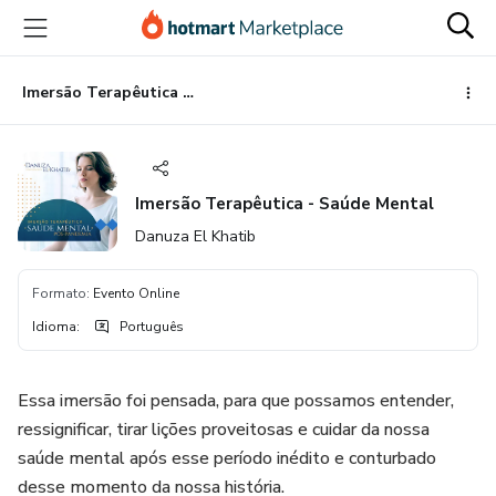
Ir
Ir
Ir
para
para
para
o
o
o
conteúdo
pagamento
rodapé
Imersão Terapêutica - Saúde Mental
principal
Imersão Terapêutica - Saúde Mental
Danuza El Khatib
Formato
:
Evento Online
Idioma
:
Português
Essa imersão foi pensada, para que possamos entender,
ressignificar, tirar lições proveitosas e cuidar da nossa
saúde mental após esse período inédito e conturbado
desse momento da nossa história.