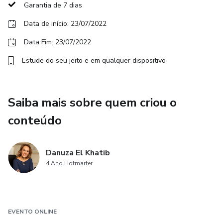
Garantia de 7 dias
• Síndrome da cabana
Data de início: 23/07/2022
• Novos estudos
Data Fim: 23/07/2022
• Vazio existencial ou doença existencial?
Estude do seu jeito e em qualquer dispositivo
• Depressão
Saiba mais sobre quem criou o
• Dependência ou vício
conteúdo
• Formas de encarar a vida
Danuza El Khatib
• Potencial humano
4 Ano Hotmarter
• Farol existencial
• Afrontamento e superação de crises
EVENTO ONLINE