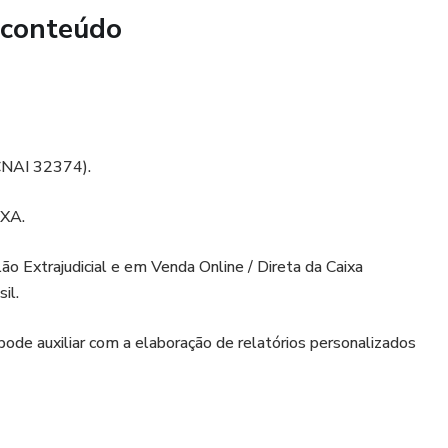
 conteúdo
 CNAI 32374).
IXA.
o Extrajudicial e em Venda Online / Direta da Caixa
il.
 pode auxiliar com a elaboração de relatórios personalizados
e Indaiatuba/SP.