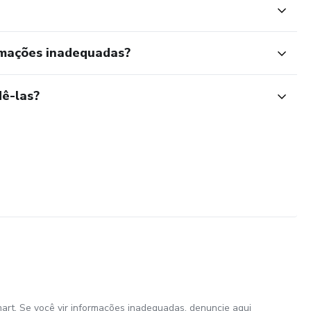
rmações inadequadas?
ê-las?
art. Se você vir informações inadequadas,
denuncie aqui