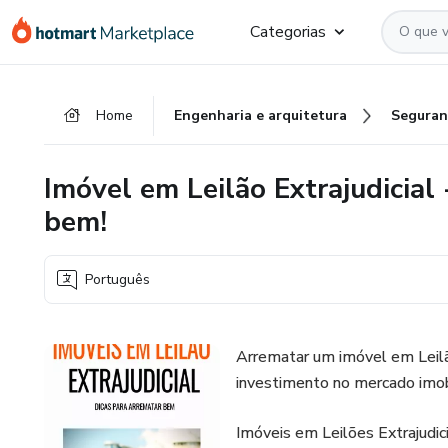
Ir
Ir
Ir
Categorias
para
para
para
o
o
o
conteúdo
pagamento
rodapé
Home
Engenharia e arquitetura
Seguran
principal
Imóvel em Leilão Extrajudicial 
bem!
Português
Arrematar um imóvel em Leilã
investimento no mercado imobi
Imóveis em Leilões Extrajudic