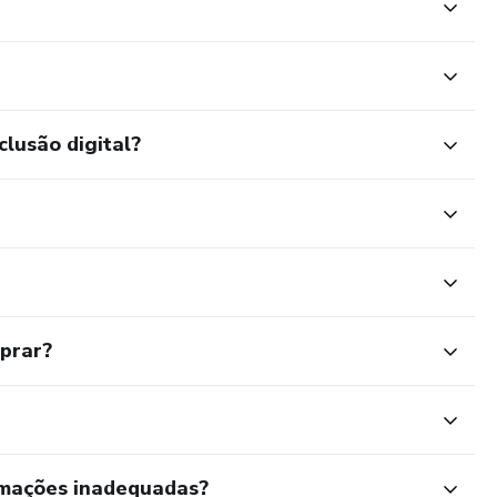
clusão digital?
mprar?
rmações inadequadas?