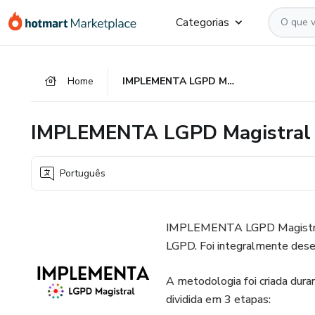
Ir
Ir
Ir
Categorias
para
para
para
o
o
o
conteúdo
pagamento
rodapé
Home
IMPLEMENTA LGPD Magistral
principal
IMPLEMENTA LGPD Magistral
Português
IMPLEMENTA LGPD Magistral 
LGPD. Foi integralmente dese
A metodologia foi criada dura
dividida em 3 etapas: