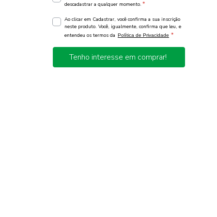
*
descadastrar a qualquer momento.
Ao clicar em Cadastrar, você confirma a sua inscrição
neste produto. Você, igualmente, confirma que leu, e
*
entendeu os termos da
Política de Privacidade
Tenho interesse em comprar!