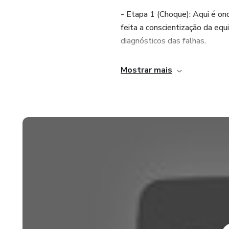
- Etapa 1 (Choque): Aqui é o
feita a conscientização da eq
diagnósticos das falhas.
- Etapa 2 (Tratamento): Nessa 
Mostrar mais
na etapa anterior. Essa corre
equipe.
- Etapa 3 (Controle): Nessa e
processo de tratamento de da
colaboradores. Aqui a farmác
Assista ao vídeo e entenda c