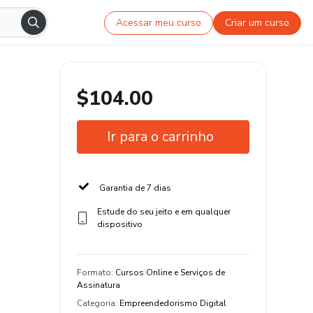
Acessar meu curso
Criar um curso
$104.00
Ir para o carrinho
Garantia de 7 dias
Estude do seu jeito e em qualquer
dispositivo
Formato
:
Cursos Online e Serviços de
Assinatura
Categoria
:
Empreendedorismo Digital