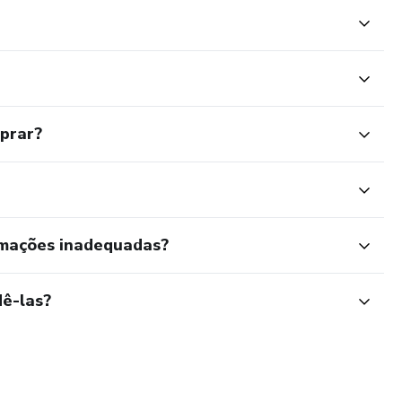
mprar?
rmações inadequadas?
ê-las?