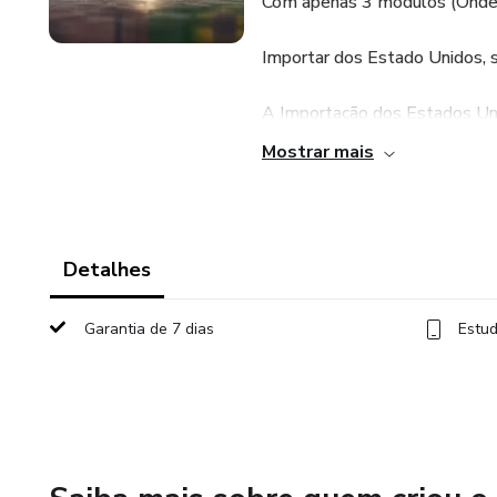
Com apenas 3 módulos (Onde 
Importar dos Estado Unidos, 
A Importação dos Estados Uni
de uma enorme variedade de p
Mostrar mais
interesse dos Brasileiros pela
consumidor. Importar dos Est
renda extra ou até mesmo expa
EUA.
Detalhes
Uma das estratégias utilizad
Garantia de 7 dias
Estud
redirecionamento de encomen
consiste em utilizar um ende
Unidos, responsável pelo desp
As vantagens é que existem m