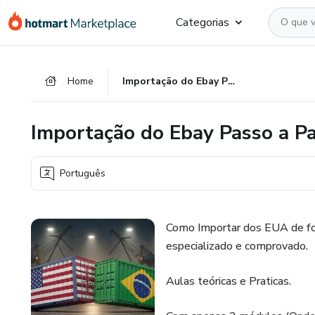
Ir
Ir
Ir
Categorias
para
para
para
o
o
o
conteúdo
pagamento
rodapé
Home
Importação do Ebay Passo a Passo
principal
Importação do Ebay Passo a P
Português
Como Importar dos EUA de for
especializado e comprovado.
Aulas teóricas e Praticas.