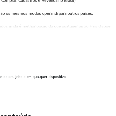
Comprar, Cadastros e Revenda no Brasil)
são os mesmos modos operandi para outros países.
dos ainda é melhor opção do que qualquer outro Pais dispõe
rodutos de alta qualidade e originalidade que despertam o
 qualidade e pelos valores, mais vantajosos para o
ados Unidos esta Sendo uma ótima oportunidade para fazer
ndir os negócios. Diversos itens vendidos no Brasil são dos
as para importar produtos dos Estados Unidos é o
e do seu jeito e em qualquer dispositivo
das. Basicamente, o redirecionamento de encomendas
reço de uma empresa de envios com sede nos Estados
acho das mercadorias compradas, para o Brasil.
uitos sites Americanos que não enviam para o Brasil.