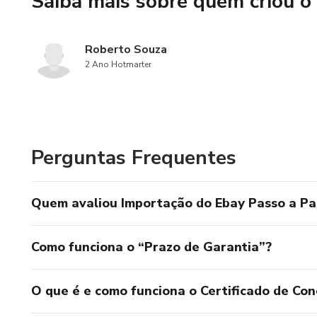
Saiba mais sobre quem criou o
O redirecionamento de encome
podendo comprar em todos os
declaração alfandegária, lega
Roberto Souza
2 Ano Hotmarter
No envio para o Brasil, você p
sites, juntar todos em uma únic
Importar dos Estados Unidos
Perguntas Frequentes
de outros países.
Quem avaliou Importação do Ebay Passo a Pa
Como funciona o “Prazo de Garantia”?
O que é e como funciona o Certificado de Con