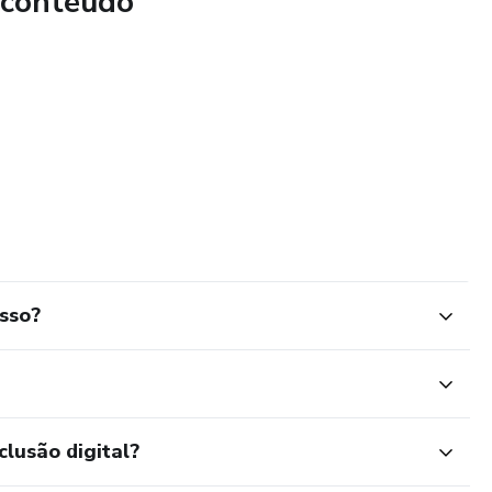
 conteúdo
ndas, você vai ter um endereço físico nos Estados Unidos,
 estados e Web sites. Vantagem ter controle na sua
l com pagamento de fretes e imposto necessários.
ode consolidar pacotes, ou seja, fazer compras em vários
a caixa e enviar uma única caixa.
 exige os mesmos procedimentos necessários para importar
sso?
clusão digital?