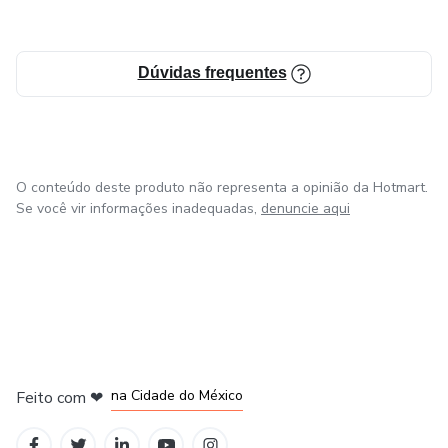
Dúvidas frequentes
O conteúdo deste produto não representa a opinião da Hotmart.
Se você vir informações inadequadas,
denuncie aqui
em Bogotá
em Amsterdam
em Madrid
na Cidade do México
Feito com
❤
em Belo Horizonte