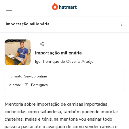
Ir
Ir
Ir
para
para
para
o
o
o
conteúdo
pagamento
rodapé
Importação milionária
principal
Importação milionária
Igor henrique de Oliveira Araújo
Formato
:
Serviço online
Idioma
:
Português
Mentoria sobre importação de camisas importadas
conhecidas como tailandesa, também podendo importar
chuteiras, meias e ténis. na mentoria vou ensinar todo
passo a passo ate o avançado de como vender camisa e