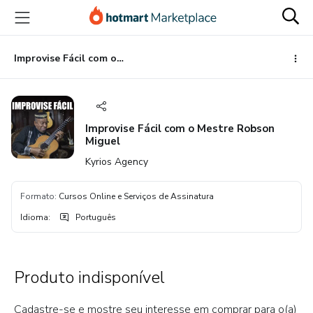
Ir
Ir
Ir
para
para
para
o
o
o
conteúdo
pagamento
rodapé
Improvise Fácil com o Mestre Robson Miguel
principal
Improvise Fácil com o Mestre Robson
Miguel
Kyrios Agency
Formato
:
Cursos Online e Serviços de Assinatura
Idioma
:
Português
Produto indisponível
Cadastre-se e mostre seu interesse em comprar para o(a)