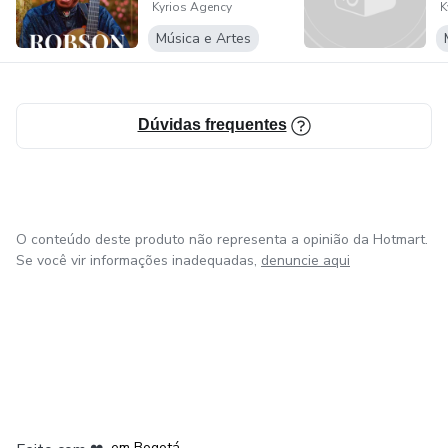
Kyrios Agency
K
M
Música e Artes
Dúvidas frequentes
O conteúdo deste produto não representa a opinião da Hotmart.
Se você vir informações inadequadas,
denuncie aqui
em Amsterdam
em Madrid
em Bogotá