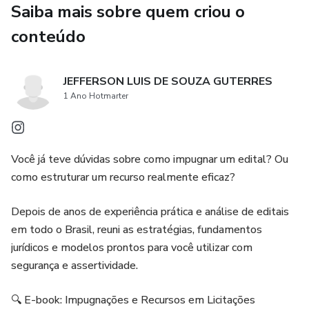
Saiba mais sobre quem criou o
* Pedido de esclarecimento
conteúdo
* Recurso administrativo
JEFFERSON LUIS DE SOUZA GUTERRES
* Contrarrazões ao recurso
1 Ano Hotmarter
🎯 Além disso, você terá:
Você já teve dúvidas sobre como impugnar um edital? Ou
* Checklist prático para análise de editais
como estruturar um recurso realmente eficaz?
* Tabela com os prazos legais da Lei 14.133/21
Depois de anos de experiência prática e análise de editais
em todo o Brasil, reuni as estratégias, fundamentos
* Dicas estratégicas de atuação
jurídicos e modelos prontos para você utilizar com
segurança e assertividade.
* Links úteis de pesquisa (normas, jurisprudência,
legislação)
🔍 E-book: Impugnações e Recursos em Licitações