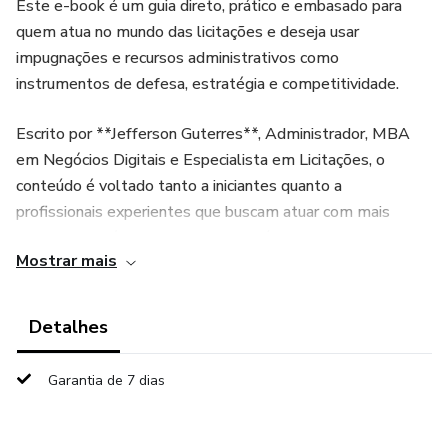
Este e-book é um guia direto, prático e embasado para
quem atua no mundo das licitações e deseja usar
impugnações e recursos administrativos como
instrumentos de defesa, estratégia e competitividade.
Escrito por **Jefferson Guterres**, Administrador, MBA
em Negócios Digitais e Especialista em Licitações, o
conteúdo é voltado tanto a iniciantes quanto a
profissionais experientes que buscam atuar com mais
segurança e técnica em certames públicos.
Mostrar mais
✔️ Fundamentos da nova Lei 14.133/2021
Detalhes
✔️ Jurisprudência atualizada do TCU
Garantia de 7 dias
✔️ Modelos prontos e comentados de:
* Impugnação ao edital