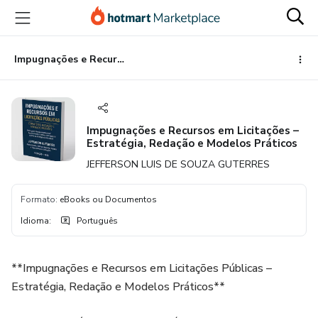
Ir
Ir
Ir
para
para
para
o
o
o
conteúdo
pagamento
rodapé
Impugnações e Recursos em Licitações – Estratégia, Redação e Modelos Práticos
principal
Impugnações e Recursos em Licitações –
Estratégia, Redação e Modelos Práticos
JEFFERSON LUIS DE SOUZA GUTERRES
Formato
:
eBooks ou Documentos
Idioma
:
Português
**Impugnações e Recursos em Licitações Públicas –
Estratégia, Redação e Modelos Práticos**