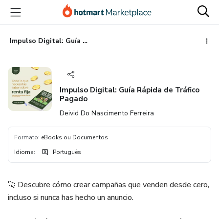
Ir
Ir
Ir
para
para
para
o
o
o
conteúdo
pagamento
rodapé
Impulso Digital: Guía Rápida de Tráfico Pagado
principal
Impulso Digital: Guía Rápida de Tráfico
Pagado
Deivid Do Nascimento Ferreira
Formato
:
eBooks ou Documentos
Idioma
:
Português
🚀 Descubre cómo crear campañas que venden desde cero,
incluso si nunca has hecho un anuncio.