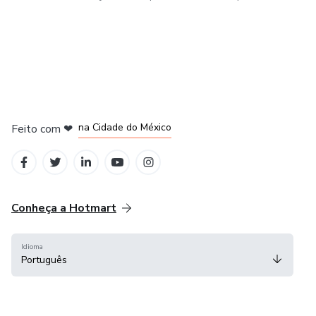
em Bogotá
em Amsterdam
em Madrid
na Cidade do México
Feito com
❤
em Belo Horizonte
Conheça a Hotmart
Idioma
Português