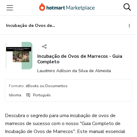
Ir
Ir
Ir
para
para
para
o
o
o
conteúdo
pagamento
rodapé
Incubação de Ovos de Marrecos - Guia Completo
principal
Incubação de Ovos de Marrecos - Guia
Completo
Laudmiro Adilson da Silva de Almeida
Formato
:
eBooks ou Documentos
Idioma
:
Português
Descubra o segredo para uma incubação de ovos de
marrecos de sucesso com o nosso "Guia Completo de
Incubação de Ovos de Marrecos". Este manual essencial