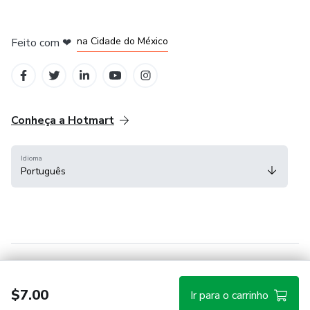
em Bogotá
em Amsterdam
em Madrid
na Cidade do México
Feito com
❤
em Belo Horizonte
Conheça a Hotmart
Idioma
Português
Central de ajuda
Termos
Privacidade
Cookies
$7.00
Ir para o carrinho