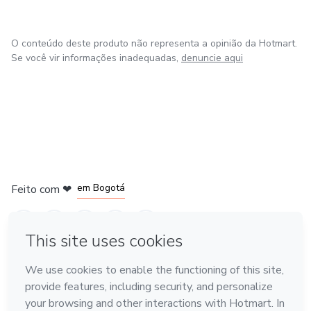
O conteúdo deste produto não representa a opinião da Hotmart.
Se você vir informações inadequadas,
denuncie aqui
em Amsterdam
em Madrid
em Bogotá
Feito com
❤
em Belo Horizonte
na Cidade do México
Conheça a Hotmart
Idioma