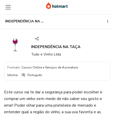
Ir
Ir
Ir
para
para
para
o
o
o
conteúdo
pagamento
rodapé
INDEPENDÊNCIA NA TAÇA
principal
INDEPENDÊNCIA NA TAÇA
Tudo e Vinho Ltda
Formato
:
Cursos Online e Serviços de Assinatura
Idioma
:
Português
Este curso vai te dar a segurança para poder escolher e
comprar um vinho sem medo de não saber seu gosto e
errar! Poder olhar para uma prateleira de mercado e
entender qual a região do vinho, a sua uva favorita e as