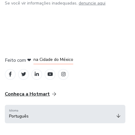
Se você vir informações inadequadas,
denuncie aqui
em Bogotá
em Amsterdam
em Madrid
na Cidade do México
Feito com
❤
em Belo Horizonte
Conheça a Hotmart
Idioma
Português