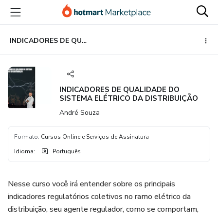
Ir
Ir
Ir
para
para
para
o
o
o
conteúdo
pagamento
rodapé
INDICADORES DE QUALIDADE DO SISTEMA ELÉTRICO DA DISTRIBUIÇÃO
principal
INDICADORES DE QUALIDADE DO
SISTEMA ELÉTRICO DA DISTRIBUIÇÃO
André Souza
Formato
:
Cursos Online e Serviços de Assinatura
Idioma
:
Português
Nesse curso você irá entender sobre os principais
indicadores regulatórios coletivos no ramo elétrico da
distribuição, seu agente regulador, como se comportam,