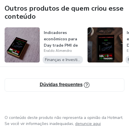
Outros produtos de quem criou esse
conteúdo
Indicadores
I
econômicos para
e
Day trade PMI de
D
Eraldo Almendro
E
Serviços Brasil
Finanças e Investimentos
Dúvidas frequentes
O conteúdo deste produto não representa a opinião da Hotmart.
Se você vir informações inadequadas,
denuncie aqui