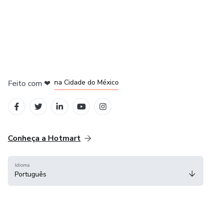
em Bogotá
em Amsterdam
em Madrid
na Cidade do México
Feito com
❤
em Belo Horizonte
Conheça a Hotmart
Idioma
Português