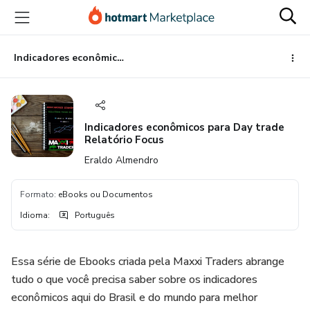
Ir
Ir
Ir
para
para
para
o
o
o
conteúdo
pagamento
rodapé
Indicadores econômicos para Day trade Relatório Focus
principal
Indicadores econômicos para Day trade
Relatório Focus
Eraldo Almendro
Formato
:
eBooks ou Documentos
Idioma
:
Português
Essa série de Ebooks criada pela Maxxi Traders abrange
tudo o que você precisa saber sobre os indicadores
econômicos aqui do Brasil e do mundo para melhor