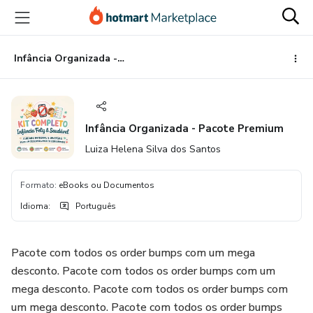
Ir
Ir
Ir
para
para
para
o
o
o
conteúdo
pagamento
rodapé
Infância Organizada - Pacote Premium
principal
Infância Organizada - Pacote Premium
Luiza Helena Silva dos Santos
Formato
:
eBooks ou Documentos
Idioma
:
Português
Pacote com todos os order bumps com um mega
desconto. Pacote com todos os order bumps com um
mega desconto. Pacote com todos os order bumps com
um mega desconto. Pacote com todos os order bumps