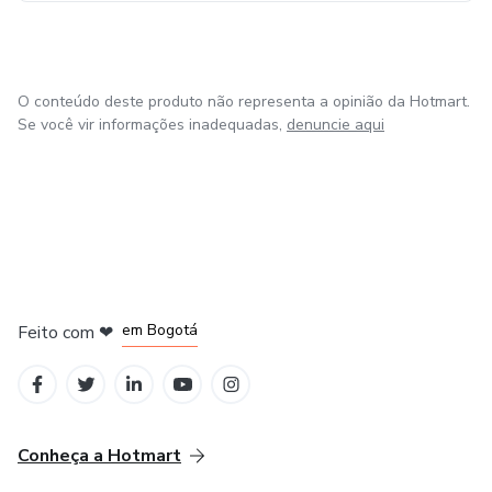
O conteúdo deste produto não representa a opinião da Hotmart.
Se você vir informações inadequadas,
denuncie aqui
em Amsterdam
em Madrid
em Bogotá
Feito com
❤
em Belo Horizonte
na Cidade do México
Conheça a Hotmart