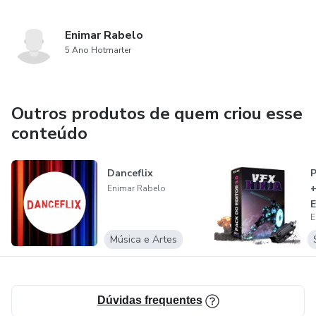
Enimar Rabelo
5 Ano Hotmarter
Outros produtos de quem criou esse
conteúdo
Danceflix
P
+
Enimar Rabelo
E
E
M
Música e Artes
Dúvidas frequentes