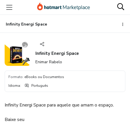
Ir
Ir
Ir
para
para
para
o
o
o
conteúdo
pagamento
rodapé
Infinity Energi Space
principal
Infinity Energi Space
Enimar Rabelo
Formato
:
eBooks ou Documentos
Idioma
:
Português
Infinity Energi Space para aquele que amam o espaço.
Baixe seu