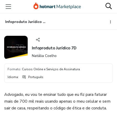
Ir
Ir
Ir
para
para
para
o
o
o
conteúdo
pagamento
rodapé
Infoproduto Jurídico 7D
principal
Infoproduto Jurídico 7D
Natália Coelho
Formato
:
Cursos Online e Serviços de Assinatura
Idioma
:
Português
Advogado, eu vou te ensinar tudo que eu fiz para faturar
mais de 700 mil reais usando apenas o meu celular e sem
sair de casa, respeitando o código de ética e de conduta.