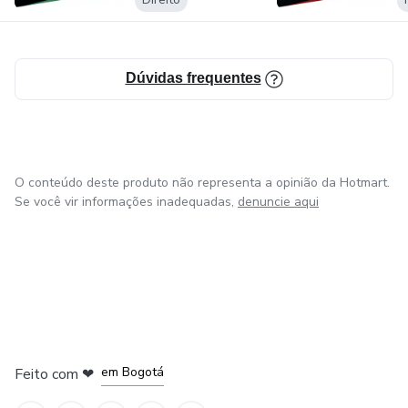
comigo?
Dúvidas frequentes
O conteúdo deste produto não representa a opinião da Hotmart.
Se você vir informações inadequadas,
denuncie aqui
em Amsterdam
em Madrid
em Bogotá
Feito com
❤
em Belo Horizonte
na Cidade do México