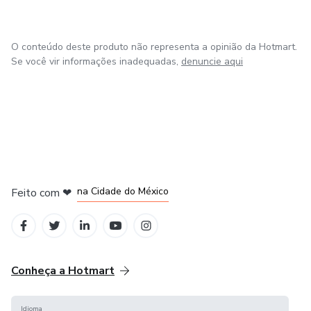
O conteúdo deste produto não representa a opinião da Hotmart.
Se você vir informações inadequadas,
denuncie aqui
em Bogotá
em Amsterdam
em Madrid
na Cidade do México
Feito com
❤
em Belo Horizonte
Conheça a Hotmart
Idioma