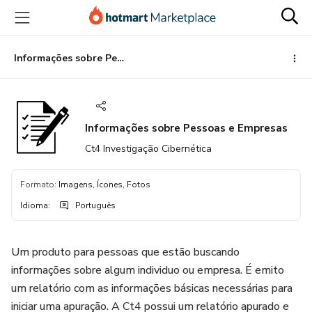
Ir
Ir
Ir
para
para
para
o
o
o
conteúdo
pagamento
rodapé
Informações sobre Pessoas e Empresas
principal
Informações sobre Pessoas e Empresas
Ct4 Investigação Cibernética
Formato
:
Imagens, Ícones, Fotos
Idioma
:
Português
Um produto para pessoas que estão buscando
informações sobre algum individuo ou empresa. É emito
um relatório com as informações básicas necessárias para
iniciar uma apuração. A Ct4 possui um relatório apurado e