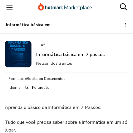
Ir
Ir
Ir
para
para
para
o
o
o
conteúdo
pagamento
rodapé
Informática básica em 7 passos
principal
Informática básica em 7 passos
Nelson dos Santos
Formato
:
eBooks ou Documentos
Idioma
:
Português
Aprenda o básico da Informática em 7 Passos.
Tudo que você precisa saber sobre a Informática em um só
lugar.