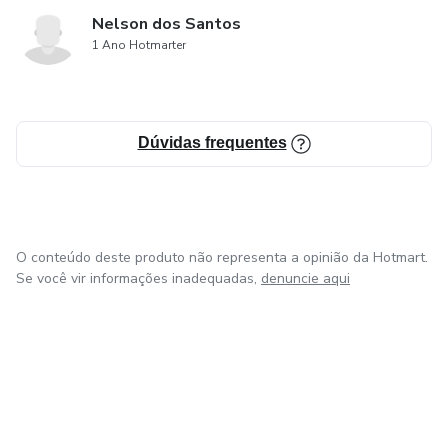
Nelson dos Santos
1 Ano Hotmarter
Dúvidas frequentes
O conteúdo deste produto não representa a opinião da Hotmart.
Se você vir informações inadequadas,
denuncie aqui
em Bogotá
em Amsterdam
em Madrid