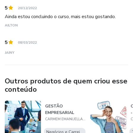
5
20/12/2022
Mentoria Pedagógica e Psicopedagógica
Ainda estou concluindo o curso, mais estou gostando.
Curso Online de atualização profissional
AILTON
Oficinas temáticas
5
08/03/2022
JAINY
Outros produtos de quem criou esse
conteúdo
GESTÃO
EMPRESARIAL
CARMEM EMANUELLA FREIRE DE MORAES DE OLIVEIRA
Negócios e Carreira