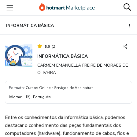
Ir
Ir
Ir
para
para
para
o
o
o
conteúdo
pagamento
rodapé
INFORMÁTICA BÁSICA
principal
5.0
(
2
)
INFORMÁTICA BÁSICA
CARMEM EMANUELLA FREIRE DE MORAES DE
OLIVEIRA
Formato
:
Cursos Online e Serviços de Assinatura
Idioma
:
Português
Entre os conhecimentos da informática básica, podemos
destacar o conhecimento das peças fundamentais dos
computadores (hardware), funcionamento de cabos, fios e