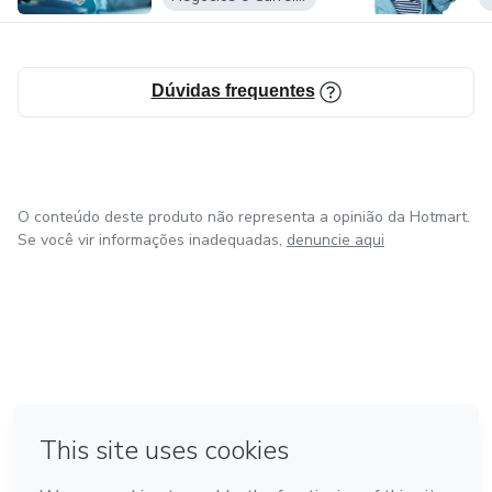
Dúvidas frequentes
O conteúdo deste produto não representa a opinião da Hotmart.
Se você vir informações inadequadas,
denuncie aqui
em Amsterdam
em Madrid
em Bogotá
Feito com
❤
em Belo Horizonte
na Cidade do México