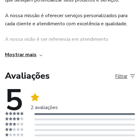
A nossa missão é oferecer serviços personalizados para
cada cliente e atendimento com excelência e qualidade.
A nossa visão é ser referencia em atendimento
psicopedagógico e serviços pedagógicos usando como
Mostrar mais
diferencial o compromisso, a qualidade e o
desenvolvimento da aprendizagem.
Avaliações
Filtrar
Os nossos valores são e´tica e integridade nas relações,
5
responsabilidade social, desenvolvimento humano.
Nossos serviços:
2 avaliações
Atendimento Psicopedagógico;
Acompanhamento Pedagógico;