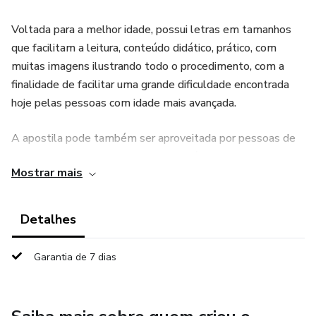
Voltada para a melhor idade, possui letras em tamanhos
que facilitam a leitura, conteúdo didático, prático, com
muitas imagens ilustrando todo o procedimento, com a
finalidade de facilitar uma grande dificuldade encontrada
hoje pelas pessoas com idade mais avançada.
A apostila pode também ser aproveitada por pessoas de
todas as idades, desde crianças que já sabem ler, jovens e
Mostrar mais
adultos.
O conteúdo foi criado pensando nas principais dificuldades
Detalhes
encontradas pelos usuários de diversas faixas etárias,
entendendo as dificuldades, as dores, e procurando
Garantia de 7 dias
soluções que prendam o interesse e tornem todo o
aprendizado muito interessante