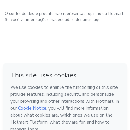
O conteúdo deste produto não representa a opinião da Hotmart.
Se você vir informações inadequadas,
denuncie aqui
em Bogotá
em Amsterdam
em Madrid
na Cidade do México
Feito com
❤
em Belo Horizonte
Conheça a Hotmart
Idioma
Português