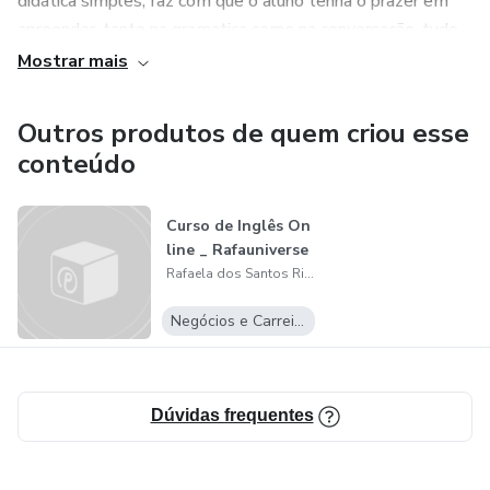
didática simples, faz com que o aluno tenha o prazer em
apreender, tanto na gramatica como na conversação, tudo
isso respeitando o tempo de aprendizado de cada um.
Mostrar mais
Venha fazer parte desse processo de aprendizagem, e faça
Outros produtos de quem criou esse
a diferença tanto na sua vida pessoal como profissional.
conteúdo
Espero você
Curso de Inglês On
line _ Rafauniverse
Rafaela dos Santos Ribeiro
Negócios e Carreira
Dúvidas frequentes