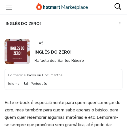
Ir
Ir
Ir
para
para
para
o
o
o
conteúdo
pagamento
rodapé
INGLÊS DO ZERO!
principal
INGLÊS DO ZERO!
Rafaela dos Santos Ribeiro
Formato
:
eBooks ou Documentos
Idioma
:
Português
Este e-book é especialmente para quem quer começar do
zero, mas também para quem sabe apenas o básico, para
quem quer relembrar algumas matérias e etc. Lembrem-
se sempre que pronúncia sem gramática, até pode dar