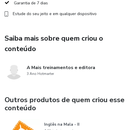
Garantia de 7 dias
It’s The Final touch
Estude do seu jeito e em qualquer dispositivo
A cada lugar que precisei me comunicar eu percebia que as
aulas tradicionais não me deram condição e nem segurança
para me comunicar. Foi muito frustrante!
Saiba mais sobre quem criou o
conteúdo
Mas como resolver isso, era o que eu pensava sempre,
várias vezes.
A Mais treinamentos e editora
Foi então que montei esse curso especialmente para que
3 Ano Hotmarter
de forma rápida consiga aprender inglês para sua viagem e
que também esse sirva como um guia pratico pra utilizar
durante a viagem.
Outros produtos de quem criou esse
conteúdo
Inglês na Mala - II