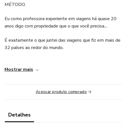
MÉTODO.
Eu como professora experiente em viagens há quase 20
anos digo com propriedade que o que você precisa…
É exatamente o que juntei das viagens que fiz em mais de
32 países ao redor do mundo.
A seleção exata dos vocabulários e expressões que você
precisará para cada etapa da sua viagem.
Mostrar mais
Do planejamento ao retorno em segurança para a sua casa.
Acessar produto comprado
O que você verá nesse curso vai trazer autonomia para sua
comunicação, independente se você nunca estudou inglês
ou para você que já possui uma bagagem de cursos
Detalhes
anteriores.