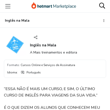
Ir
Ir
Ir
para
para
para
o
o
o
conteúdo
pagamento
rodapé
Inglês na Mala
principal
Inglês na Mala
A Mais treinamentos e editora
Formato
:
Cursos Online e Serviços de Assinatura
Idioma
:
Português
“ESSA NÃO É MAIS UM CURSO, E SIM, O ÚLTIMO
CURSO DE INGLÊS PARA VIAGENS DA SUA VIDA.”
É O QUE DIZEM OS ALUNOS QUE CONHECEM MEU